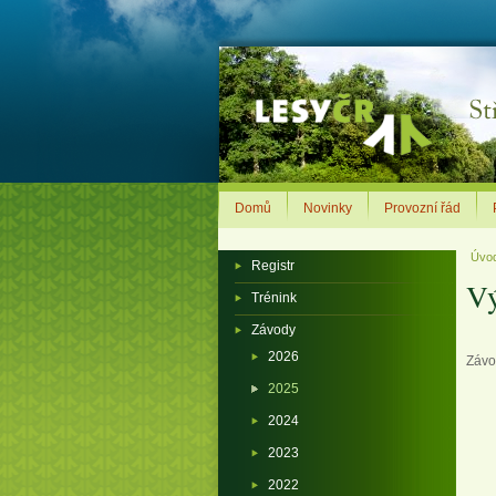
Domů
Novinky
Provozní řád
Úvo
Registr
Vý
Trénink
Závody
2026
Závo
2025
2024
2023
2022