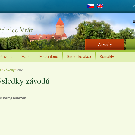
M
Závody
Pravidla
Mapa
Fotogalerie
Střelecké akce
Kontakty
d
Závody
2025
>
>
sledky závodů
d nebyl nalezen