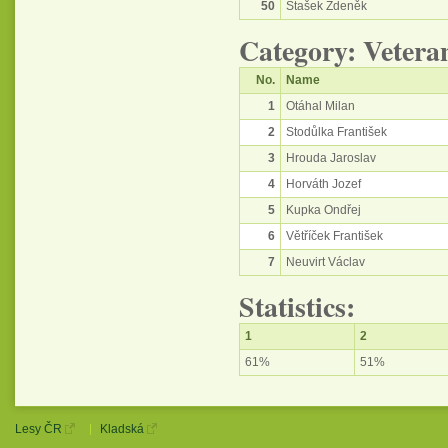
50
Stašek Zdeněk
Category: Vetera
No.
Name
1
Otáhal Milan
2
Stodůlka František
3
Hrouda Jaroslav
4
Horváth Jozef
5
Kupka Ondřej
6
Větříček František
7
Neuvirt Václav
Statistics:
1
2
61%
51%
Lesy ČR
Kladská