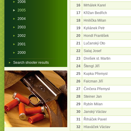
2006
16
Mrhálek Karel
2005
17
Křižan Bedřich
2004
18
Hnilička Milan
2003
19
Kyliánek Petr
2002
20
Hondl František
21
Lučanský Oto
2001
22
Salaj Josef
2000
23
Divišek st. Martin
Search shooter results
24
Štengl Jiří
25
Kupka Přemysl
26
Falcman Jiří
27
Činčera Přemysl
28
Steiner Jan
29
Rybín Milan
30
Janský Václav
31
Řiháček Pavel
32
Hlaváček Václav