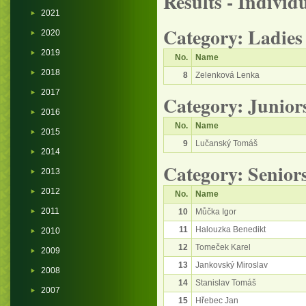
Results - Individ
2021
Category: Ladies
2020
2019
No.
Name
2018
8
Zelenková Lenka
2017
Category: Junior
2016
No.
Name
2015
9
Lučanský Tomáš
2014
Category: Senior
2013
2012
No.
Name
2011
10
Můčka Igor
11
Halouzka Benedikt
2010
12
Tomeček Karel
2009
13
Jankovský Miroslav
2008
14
Stanislav Tomáš
2007
15
Hřebec Jan