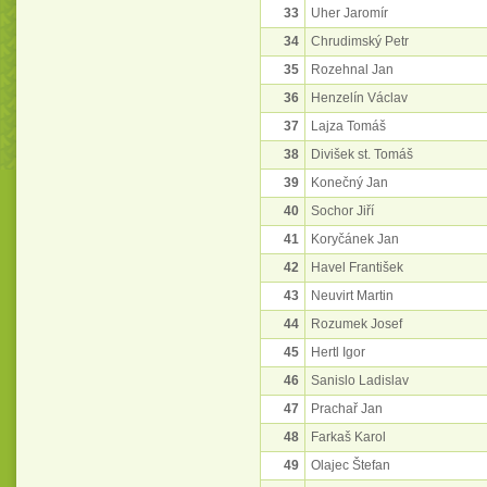
33
Uher Jaromír
34
Chrudimský Petr
35
Rozehnal Jan
36
Henzelín Václav
37
Lajza Tomáš
38
Divišek st. Tomáš
39
Konečný Jan
40
Sochor Jiří
41
Koryčánek Jan
42
Havel František
43
Neuvirt Martin
44
Rozumek Josef
45
Hertl Igor
46
Sanislo Ladislav
47
Prachař Jan
48
Farkaš Karol
49
Olajec Štefan