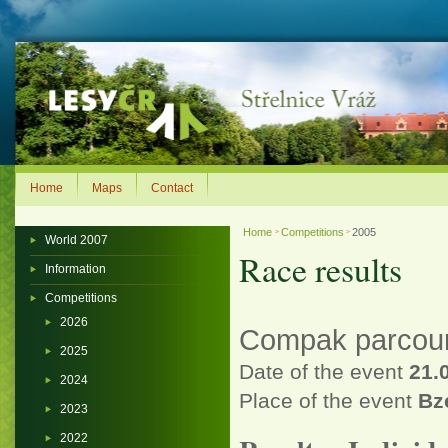
Home
Maps
Contact
Home
Competitions
2005
>
>
World 2007
Race results
Information
Competitions
2026
Compak parcour 
2025
Date of the event
21.
2024
Place of the event
Bz
2023
2022