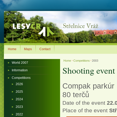
Home
Maps
Contact
Home
Competitions
2003
>
>
World 2007
Shooting event 
Information
Competitions
Compak parkúr
2026
2025
80 terčů
2024
Date of the event
22.
2023
Place of the event
Stř
2022