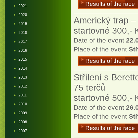
Results of the race
2021
2020
Americký trap –
2019
startovné 300,- 
2018
Date of the event
22.
2017
Place of the event
Stř
2016
2015
Results of the race
2014
Střílení s Beret
2013
75 terčů
2012
startovné 500,- 
2011
2010
Date of the event
26.
2009
Place of the event
Stř
2008
Results of the race
2007