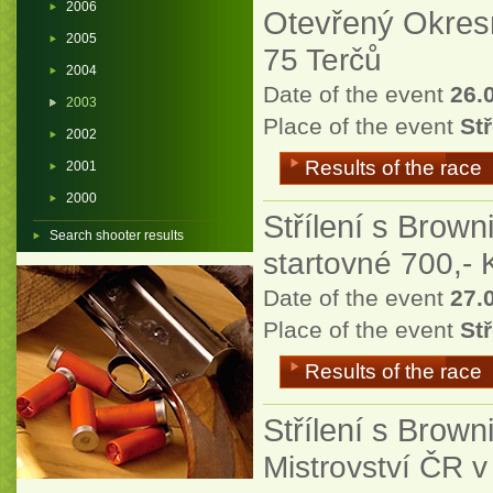
2006
Otevřený Okres
2005
75 Terčů
2004
Date of the event
26.
2003
Place of the event
Stř
2002
Results of the race
2001
2000
Střílení s Brown
Search shooter results
startovné 700,- 
Date of the event
27.
Place of the event
Stř
Results of the race
Střílení s Brown
Mistrovství ČR v