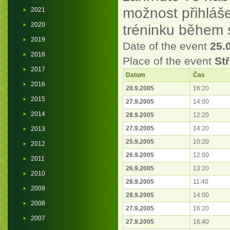
možnost přihláše
2021
2020
tréninku během s
2019
Date of the event
25.
2018
Place of the event
Stř
2017
Datum
Čas
2016
28.9.2005
16:20
2015
27.9.2005
14:00
2014
28.9.2005
12:20
27.9.2005
14:20
2013
25.9.2005
10:20
2012
26.9.2005
12:00
2011
26.9.2005
13:20
2010
28.9.2005
11:40
2009
28.9.2005
14:00
2008
27.9.2005
16:20
2007
27.9.2005
16:40