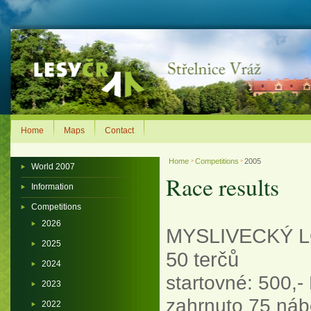
Home
Maps
Contact
Home
Competitions
2005
>
>
World 2007
Race results
Information
Competitions
2026
MYSLIVECKÝ L
2025
50 terčů
2024
startovné: 500,-
2023
zahrnuto 75 ná
2022