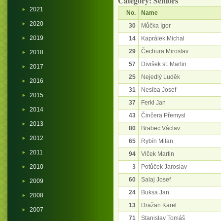
Category: Seniors
2021
No.
Name
2020
30
Můčka Igor
2019
14
Kaprálek Michal
29
Čechura Miroslav
2018
57
Divišek st. Martin
2017
25
Nejedlý Luděk
2016
31
Nesiba Josef
2015
37
Ferkl Jan
2014
43
Činčera Přemysl
2013
80
Brabec Václav
2012
65
Rybín Milan
2011
94
Vlček Martin
2010
3
Potůček Jaroslav
60
Salaj Josef
2009
24
Buksa Jan
2008
13
Dražan Karel
2007
71
Stanislav Tomáš