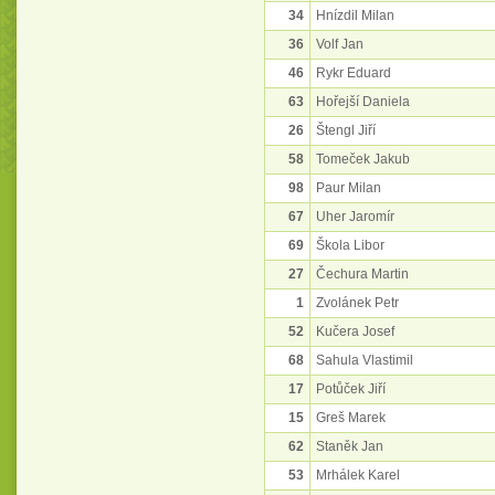
34
Hnízdil Milan
36
Volf Jan
46
Rykr Eduard
63
Hořejší Daniela
26
Štengl Jiří
58
Tomeček Jakub
98
Paur Milan
67
Uher Jaromír
69
Škola Libor
27
Čechura Martin
1
Zvolánek Petr
52
Kučera Josef
68
Sahula Vlastimil
17
Potůček Jiří
15
Greš Marek
62
Staněk Jan
53
Mrhálek Karel