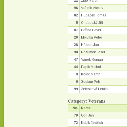
22
Zigo Martin
96
Vrátník Václav
82
Hubáček Tomáš
5
Chobotský Jiří
87
Peřina Pavel
20
Mikulka Peter
28
Hřebec Jan
90
Rozumek Josef
47
Vaněk Roman
44
Papik Michal
9
Koloc Martin
6
Soukup Petr
99
Zelenková Lenka
Category: Veterans
No.
Name
79
Goll Jan
72
Kubík Jindřich