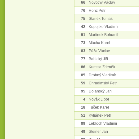
66
Novotný Václav
76
Honz Petr
75
Staněk Tomáš
42
Kopejtko Vladimír
91
Martínek Bohumil
73
Mácha Karel
83
Půža Václav
77
Babický Jiří
86
Kumsta Zdeněk
85
Drobný Vladimír
59
Chrudimský Petr
95
Dolanský Jan
4
Novák Libor
18
Tuček Karel
51
Kyliánek Petr
89
Lebloch Vladimír
49
Steiner Jan