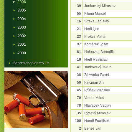
2006
39
Jankovský Miroslav
2005
55
Filippi Marcel
2004
16
Straka Ladislav
2003
21
Hertl Igor
2002
23
Prokeš Martin
97
Komárek Josef
2001
61
Halouzka Benedikt
2000
19
Hertl Rastislav
Search shooter results
41
Jankovský Jakub
38
Zázvorka Pavel
50
Falcman Jiří
45
Průšek Miroslav
70
Vedral Miloš
78
Hlaváček Václav
35
Ryšavý Miroslav
100
Hondl František
2
Beneš Jan