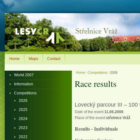
Home
Maps
Contact
Home
Competitions
2006
>
>
World 2007
Race results
Information
Competitions
2026
Lovecký parcour III – 100 
2025
Date of the event
11.06.2006
Place of the event
střelnice Vráž
2024
Results - Individuals
2023
2022