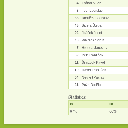
84
Otáhal Milan
8
Tóth Ladislav
33
Brouček Ladislav
48
Bicera Štěpán
92
Jiráček Josef
40
Walter Antonín
7
Hrouda Jaroslav
32
Petr František
11
Šimáček Pavel
10
Havel František
64
Neuvirt Václav
81
Půža Bedřich
Statistics:
Ia
IIa
67%
60%