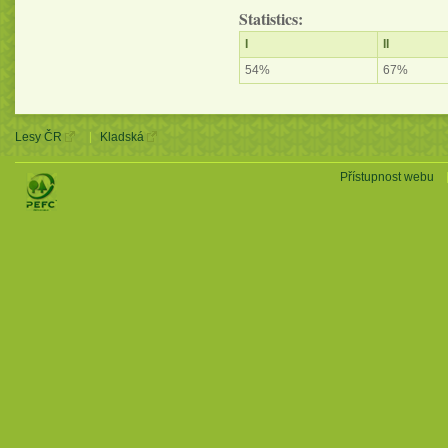
Statistics:
I
II
54%
67%
Lesy ČR
Kladská
Přístupnost webu