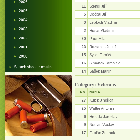
2006
11
Štengl Jiří
2005
5
Dočkal Jiří
2004
3
Lebloch Vladimír
2003
2
Husar Vladimir
2002
30
Paur Milan
23
Rozumek Josef
2001
15
Sysel Tomáš
2000
16
Šimánek Jaroslav
Search shooter results
14
Šašek Martin
Category: Veterans
No.
Name
27
Kubík Jindřich
25
Walter Antonín
6
Hrouda Jaroslav
9
Neuvirt Václav
17
Fabián Zdeněk