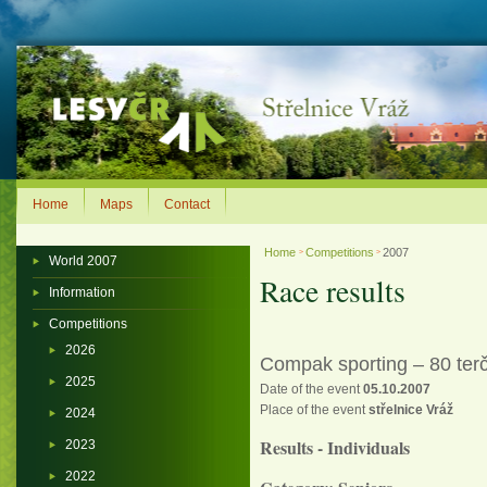
Home
Maps
Contact
Home
Competitions
2007
>
>
World 2007
Race results
Information
Competitions
2026
Compak sporting – 80 ter
2025
Date of the event
05.10.2007
Place of the event
střelnice Vráž
2024
Results - Individuals
2023
2022