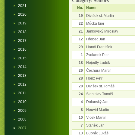
Category: Seniors
2021
No.
Name
2020
19
Divišek st. Martin
2019
22
Můčka Igor
21
Jankovský Miroslav
2018
12
Hřebec Jan
2017
29
Hondl František
2016
1
Zvolánek Petr
2015
18
Nejedlý Luděk
2014
26
Čechura Martin
2013
28
Honz Petr
2012
20
Divišek st. Tomáš
2011
24
Stanislav Tomáš
2010
4
Dolanský Jan
8
Neuvirt Martin
2009
10
Vlček Martin
2008
7
Staněk Jan
2007
13
Bubník Lukáš