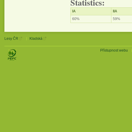
Statistics:
IA
IIA
60%
59%
Lesy ČR
Kladská
Přístupnost webu