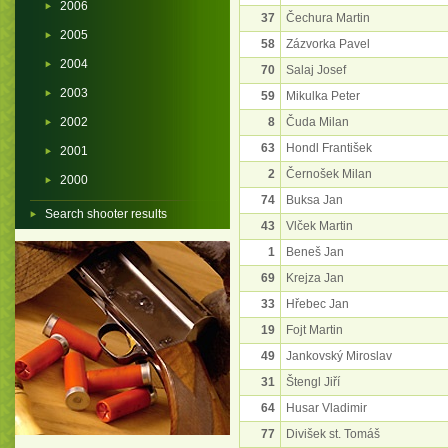
2006
37
Čechura Martin
2005
58
Zázvorka Pavel
2004
70
Salaj Josef
2003
59
Mikulka Peter
2002
8
Čuda Milan
63
Hondl František
2001
2
Černošek Milan
2000
74
Buksa Jan
Search shooter results
43
Vlček Martin
1
Beneš Jan
69
Krejza Jan
33
Hřebec Jan
19
Fojt Martin
49
Jankovský Miroslav
31
Štengl Jiří
64
Husar Vladimir
77
Divišek st. Tomáš