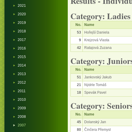
Results - Individ
2021
Category: Ladies
2020
2019
No.
Name
2018
53
Hořejší Daniela
2017
9
Krejzová Vlasta
42
Ratajová Zuzana
2016
2015
Category: Junior
2014
No.
Name
2013
51
Jankovský Jakub
2012
21
Nýdrle Tomáš
2011
18
Spevák Pavel
2010
Category: Senior
2009
No.
Name
2008
45
Dolanský Jan
2007
80
Činčera Přemysl