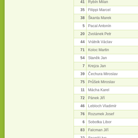
41
Rybín Milan
35
Filippi Marcel
38
Škanta Marek
5
Pacal Antonín
20
Zvolánek Petr
44
Vrátník Václav
71
Koloc Martin
54
Staněk Jan
7
Krejza Jan
39
Čechura Miroslav
75
Průšek Miroslav
11
Mácha Karel
72
Pánek Jiří
46
Lebloch Vladimír
76
Rozumek Josef
6
Sobotka Libor
83
Falcman Jiří