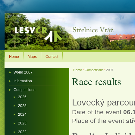
Home
Maps
Contact
Home
Competitions
2007
>
>
World 2007
Race results
Information
Competitions
2026
Lovecký parcour 
2025
Date of the event
06.
2024
Place of the event
stř
2023
2022