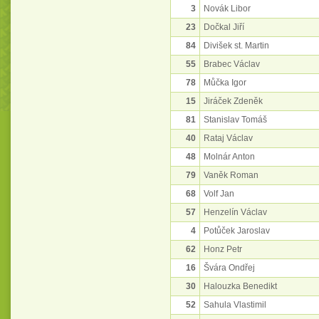
3
Novák Libor
23
Dočkal Jiří
84
Divišek st. Martin
55
Brabec Václav
78
Můčka Igor
15
Jiráček Zdeněk
81
Stanislav Tomáš
40
Rataj Václav
48
Molnár Anton
79
Vaněk Roman
68
Volf Jan
57
Henzelín Václav
4
Potůček Jaroslav
62
Honz Petr
16
Švára Ondřej
30
Halouzka Benedikt
52
Sahula Vlastimil