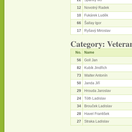
22
Spanilý Ivo
12
Novotný Radek
10
Fukárek Luděk
66
Šallay Igor
17
Ryšavý Miroslav
Category: Vetera
No.
Name
56
Goll Jan
82
Kubík Jindřich
73
Walter Antonín
50
Janda Jiří
29
Hrouda Jaroslav
24
Tóth Ladislav
34
Brouček Ladislav
28
Havel František
27
Straka Ladislav