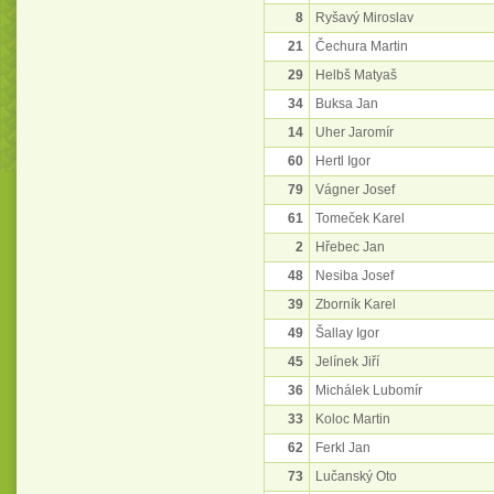
8
Ryšavý Miroslav
21
Čechura Martin
29
Helbš Matyaš
34
Buksa Jan
14
Uher Jaromír
60
Hertl Igor
79
Vágner Josef
61
Tomeček Karel
2
Hřebec Jan
48
Nesiba Josef
39
Zborník Karel
49
Šallay Igor
45
Jelínek Jiří
36
Michálek Lubomír
33
Koloc Martin
62
Ferkl Jan
73
Lučanský Oto