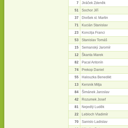
7
Jiráček Zdeněk
51
Sochor Jiří
37
Divišek st. Martin
71
Kucián Stanislav
23
Koncilja Franci
53
Stanislav Tomáš
15
Semanský Jaromír
12
Škanta Marek
82
Pacal Antonín
74
Prekop Daniel
55
Halouzka Benedikt
13
Kersnik Mitja
84
Šimánek Jaroslav
42
Rozumek Josef
81
Nejedlý Luděk
22
Lebloch Vladimír
70
Sanislo Ladislav