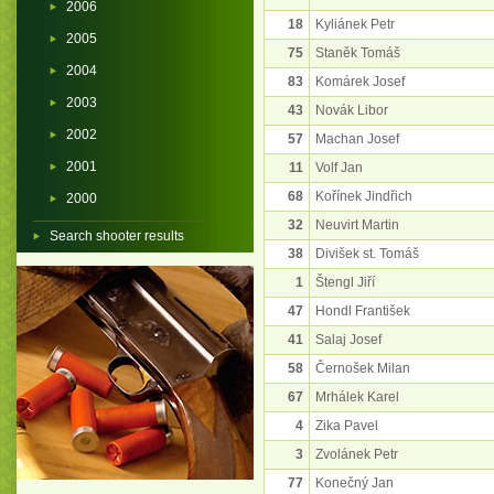
2006
18
Kyliánek Petr
2005
75
Staněk Tomáš
2004
83
Komárek Josef
2003
43
Novák Libor
2002
57
Machan Josef
2001
11
Volf Jan
68
Kořínek Jindřich
2000
32
Neuvirt Martin
Search shooter results
38
Divišek st. Tomáš
1
Štengl Jiří
47
Hondl František
41
Salaj Josef
58
Černošek Milan
67
Mrhálek Karel
4
Zika Pavel
3
Zvolánek Petr
77
Konečný Jan