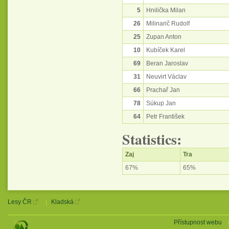
5
Hnilička Milan
26
Milinarič Rudolf
25
Zupan Anton
10
Kubíček Karel
69
Beran Jaroslav
31
Neuvirt Václav
66
Prachař Jan
78
Súkup Jan
64
Petr František
Statistics:
Zaj
Tra
67%
65%
Lesy ČR
Kladská
Přístupnost webu