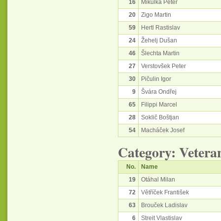
16
Mikulka Peter
20
Zigo Martin
59
Hertl Rastislav
24
Žehelj Dušan
46
Šlechta Martin
27
Verstovšek Peter
30
Pičulin Igor
9
Švára Ondřej
65
Filippi Marcel
28
Soklič Boštjan
54
Macháček Josef
Category: Vetera
No.
Name
19
Otáhal Milan
72
Větříček František
63
Brouček Ladislav
6
Streit Vlastislav