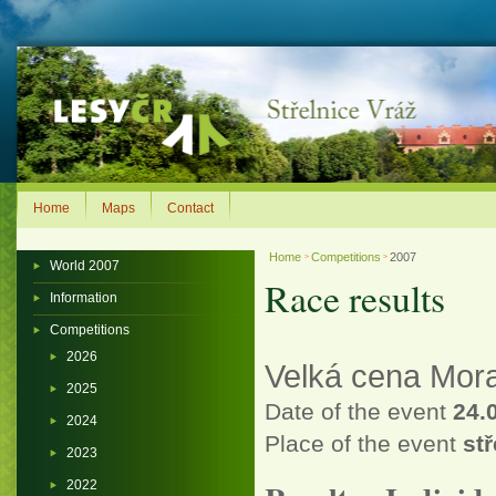
Home
Maps
Contact
Home
Competitions
2007
>
>
World 2007
Race results
Information
Competitions
2026
Velká cena Mora
2025
Date of the event
24.
2024
Place of the event
st
2023
2022