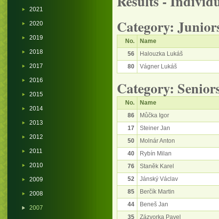
Results - Individ
2021
Category: Junior
2020
2019
No.
Name
2018
56
Halouzka Lukáš
2017
80
Vágner Lukáš
2016
Category: Senior
2015
No.
Name
2014
86
Můčka Igor
2013
17
Steiner Jan
2012
50
Molnár Anton
2011
40
Rybín Milan
2010
76
Staněk Karel
52
Jánský Václav
2009
85
Berčík Martin
2008
44
Beneš Jan
2007
35
Zázvorka Pavel