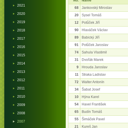
No.
Name
2021
68
Jankovský Miroslav
2020
20
Sysel Tomáš
2019
12
Potůček Jiří
90
Hlaváček Václav
2018
89
Babický Jiří
2017
91
Potůček Jaroslav
2016
74
Sahula Vlastimil
2015
31
Dvořák Marek
2014
9
Hrouda Jaroslav
2013
11
Straka Ladislav
2012
72
Walter Antonín
2011
34
Šabat Josef
2010
10
Hýna Karel
54
Havel František
2009
65
Budín Tomáš
2008
55
Šimáček Pavel
2007
21
Kureš Jan