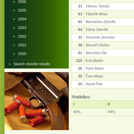
2006
33
Vítovec Tomáš
2005
63
Tábořík Milan
2004
62
Macháček Zdeněk
2003
64
Vávra Zdeněk
2002
32
Vnouček Jaroslav
2001
38
Neuvirt Václav
61
Maceška Ota
2000
120
Král Martin
Search shooter results
26
Paris Milan
35
Červ Milan
25
Havel Petr
Statistics:
I
II
58%
49%