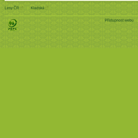
Lesy ČR
Kladská
Přístupnost webu