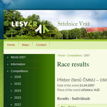
Home
Maps
Contact
Home
Competitions
2007
>
>
World 2007
Race results
Information
Competitions
2026
Přebor členů ČMMJ – OMS
2025
Date of the event
21.04.2007
Place of the event
střelnice Vráž
2024
Results - Individuals
2023
2022