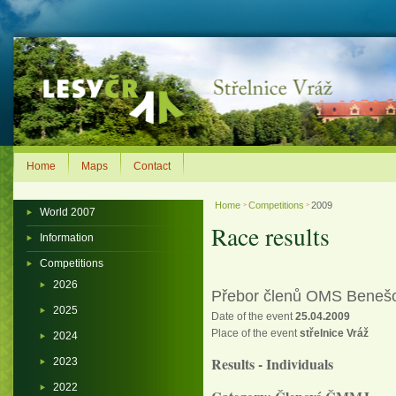
Home
Maps
Contact
Home
Competitions
2009
>
>
World 2007
Race results
Information
Competitions
2026
Přebor členů OMS Beneš
2025
Date of the event
25.04.2009
Place of the event
střelnice Vráž
2024
Results - Individuals
2023
2022