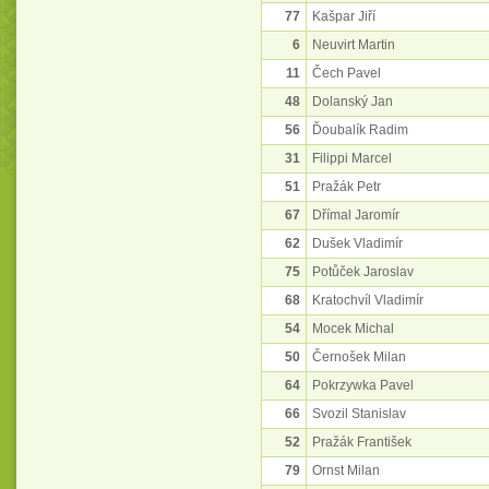
77
Kašpar Jiří
6
Neuvirt Martin
11
Čech Pavel
48
Dolanský Jan
56
Ďoubalík Radim
31
Filippi Marcel
51
Pražák Petr
67
Dřímal Jaromír
62
Dušek Vladimír
75
Potůček Jaroslav
68
Kratochvíl Vladimír
54
Mocek Michal
50
Černošek Milan
64
Pokrzywka Pavel
66
Svozil Stanislav
52
Pražák František
79
Ornst Milan