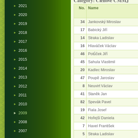
Category: Členové ČMMJ
2021
No.
Name
2020
34
Jankovský Miroslav
2019
17
Babický Jiří
2018
14
Straka Ladislav
2017
16
Hlaváček Václav
2016
46
Potůček Jiří
2015
45
Sahula Vlastimil
2014
20
Kadlec Miroslav
2013
47
Poupě Jaroslav
8
Neuvirt Václav
2012
41
Staněk Jan
2011
82
Spevák Pavel
2010
19
Fiala Josef
2009
42
Hořejší Daniela
2008
7
Havel František
2007
5
Straka Ladislav