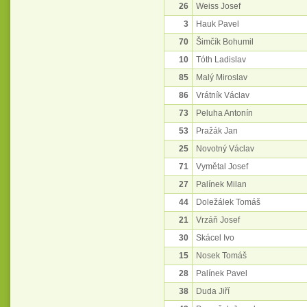
26
Weiss Josef
3
Hauk Pavel
70
Šimčík Bohumil
10
Tóth Ladislav
85
Malý Miroslav
86
Vrátník Václav
73
Peluha Antonín
53
Pražák Jan
25
Novotný Václav
71
Vymětal Josef
27
Palínek Milan
44
Doležálek Tomáš
21
Vrzáň Josef
30
Skácel Ivo
15
Nosek Tomáš
28
Palínek Pavel
38
Duda Jiří