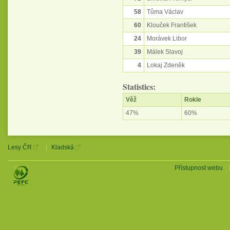
58
Tůma Václav
60
Klouček František
24
Morávek Libor
39
Málek Slavoj
4
Lokaj Zdeněk
Statistics:
Věž
Rokle
47%
60%
Lesy ČR
Kladská
Přístupnost webu