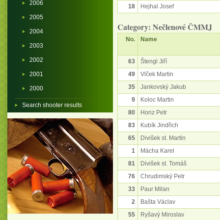
2006
18
Hejhal Josef
2005
Category: Nečlenové ČMMJ
2004
No.
Name
2003
2002
63
Štengl Jiří
2001
49
Vlček Martin
35
Jankovský Jakub
2000
9
Koloc Martin
Search shooter results
80
Honz Petr
83
Kubík Jindřich
65
Divišek st. Martin
1
Mácha Karel
81
Divišek st. Tomáš
76
Chrudimský Petr
33
Paur Milan
2
Bašta Václav
55
Ryšavý Miroslav