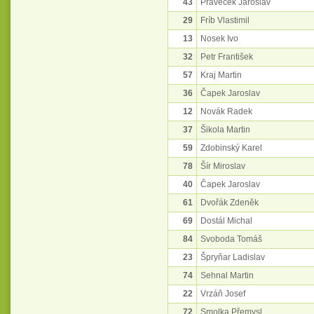
43
Praveček Jaroslav
29
Fríb Vlastimil
13
Nosek Ivo
32
Petr František
57
Kraj Martin
36
Čapek Jaroslav
12
Novák Radek
37
Šikola Martin
59
Zdobinský Karel
78
Šír Miroslav
40
Čapek Jaroslav
61
Dvořák Zdeněk
69
Dostál Michal
84
Svoboda Tomáš
23
Špryňar Ladislav
74
Sehnal Martin
22
Vrzáň Josef
72
Smolka Přemysl