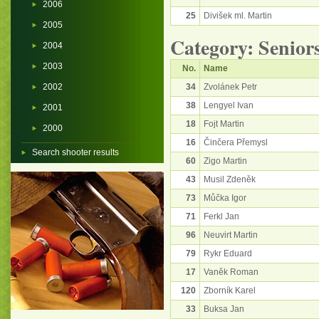
2006
25
Divišek ml. Martin
2005
Category: Senior
2004
2003
No.
Name
2002
34
Zvolánek Petr
38
Lengyel Ivan
2001
18
Fojt Martin
2000
16
Činčera Přemysl
Search shooter results
60
Zigo Martin
43
Musil Zdeněk
73
Můčka Igor
71
Ferkl Jan
96
Neuvirt Martin
79
Rykr Eduard
17
Vaněk Roman
120
Zborník Karel
33
Buksa Jan