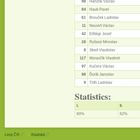
98
Hanzlík Václav
84
Hauk Pavel
61
Brouček Ladislav
11
Neuvirt Václav
42
Elšlégr Josef
28
Ryšavý Miroslav
8
Streit Vlastislav
117
Moravčík Vlastimil
97
Kučera Václav
88
Ďurík Jaroslav
9
Tóth Ladislav
Statistics:
I.
II.
60%
62%
Lesy ČR
Kladská