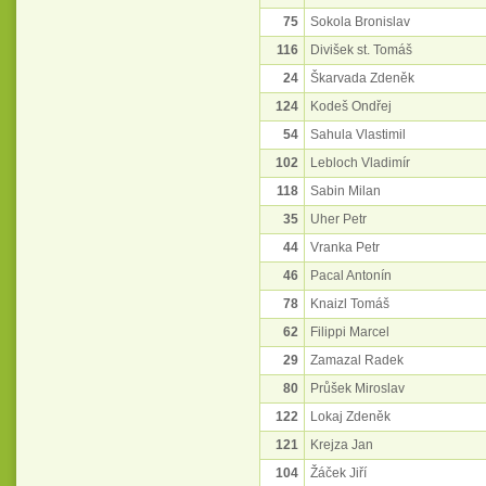
75
Sokola Bronislav
116
Divišek st. Tomáš
24
Škarvada Zdeněk
124
Kodeš Ondřej
54
Sahula Vlastimil
102
Lebloch Vladimír
118
Sabin Milan
35
Uher Petr
44
Vranka Petr
46
Pacal Antonín
78
Knaizl Tomáš
62
Filippi Marcel
29
Zamazal Radek
80
Průšek Miroslav
122
Lokaj Zdeněk
121
Krejza Jan
104
Žáček Jiří