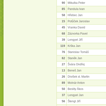
90
Mikulka Peter
85
Pandula Ivan
58
Hřebec Jan
15
Potůček Jaroslav
45
Vranka David
68
Zázvorka Pavel
39
Lengyel Jiří
119
Krška Jan
76
Stanislav Tomáš
82
Staněk Jan
27
Švára Ondřej
13
Beneš Jan
26
Divišek st. Martin
89
Molnár Anton
50
Beslity Ákos
37
Lengyel Jan
56
Štengl Jiří