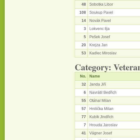
48
Sobotka Libor
108
Soukup Pavel
14
Novák Pavel
3
Lokvenc Ilja
5
Pešek Josef
20
Krejza Jan
53
Kadlec Miroslav
Category: Vetera
No.
Name
32
Janda Jiří
6
Navrátil Bedřich
55
Otáhal Milan
57
Hnilička Milan
77
Kubík Jindřich
7
Hrouda Jaroslav
41
Vágner Josef