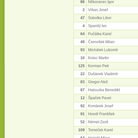
86
Někoranec Igor
2
Vrbas Josef
47
Sobotka Libor
4
Spanilý Ivo
64
Pučálka Karel
49
Černošek Milan
93
Michálek Lubomír
10
Koloc Martin
125
Korman Petr
22
Dušánek Vladimír
83
Gregor Aleš
87
Halouzka Benedikt
12
Špaček Pavel
92
Komárek Josef
91
Hondl František
52
Német Zsolt
109
Tomeček Karel