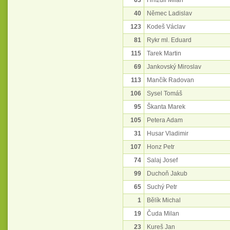
63
Hnízdil Milan
40
Němec Ladislav
123
Kodeš Václav
81
Rykr ml. Eduard
115
Tarek Martin
69
Jankovský Miroslav
113
Mančík Radovan
106
Sysel Tomáš
95
Škanta Marek
105
Petera Adam
31
Husar Vladimir
107
Honz Petr
74
Salaj Josef
99
Duchoň Jakub
65
Suchý Petr
1
Bělík Michal
19
Čuda Milan
23
Kureš Jan