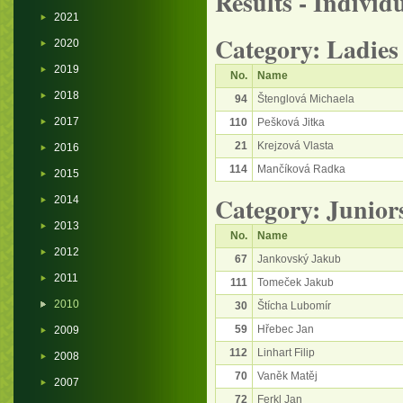
Results - Individ
2021
Category: Ladies
2020
2019
No.
Name
2018
94
Štenglová Michaela
2017
110
Pešková Jitka
21
Krejzová Vlasta
2016
114
Mančíková Radka
2015
Category: Junior
2014
2013
No.
Name
2012
67
Jankovský Jakub
2011
111
Tomeček Jakub
2010
30
Štícha Lubomír
59
Hřebec Jan
2009
112
Linhart Filip
2008
70
Vaněk Matěj
2007
72
Ferkl Jan