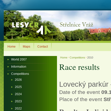
Home
Maps
Contact
Home
Competitions
2010
>
>
World 2007
Race results
Information
Competitions
2026
Lovecký parkúr –
2025
Date of the event
09.
2024
Place of the event
Stř
2023
2022