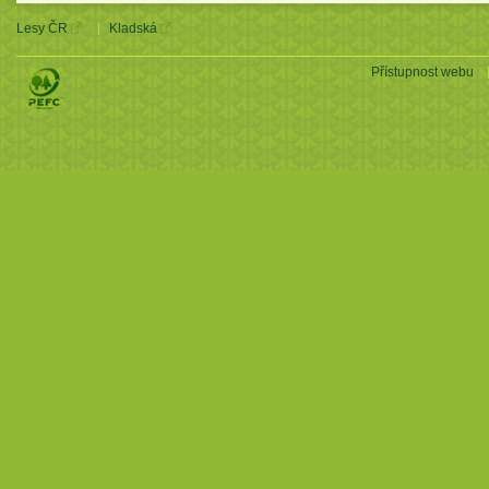
Lesy ČR
Kladská
Přístupnost webu