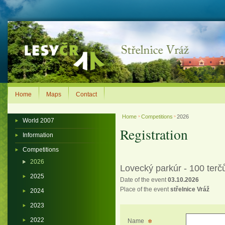
Home
Maps
Contact
Home
Competitions
2026
>
>
World 2007
Registration
Information
Competitions
2026
Lovecký parkúr - 100 terč
2025
Date of the event
03.10.2026
Place of the event
střelnice Vráž
2024
2023
2022
Name