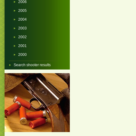
2006
2005
2004
2003
2002
2001
2000
Search shooter results