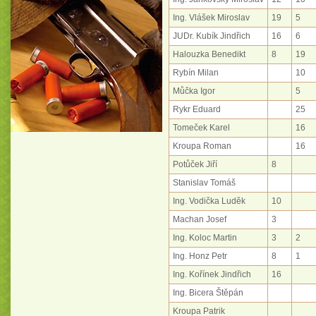
Ing. Vlášek Miroslav
19
5
JUDr. Kubík Jindřich
16
6
Halouzka Benedikt
8
19
Rybín Milan
10
Můčka Igor
5
Rykr Eduard
25
Tomeček Karel
16
Kroupa Roman
16
Potůček Jiří
8
Stanislav Tomáš
Ing. Vodička Luděk
10
Machan Josef
3
Ing. Koloc Martin
3
2
Ing. Honz Petr
8
1
Ing. Kořínek Jindřich
16
Ing. Bicera Štěpán
Kroupa Patrik