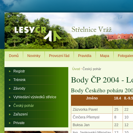
Domů
Novinky
Provozní řád
Pravidla
Mapa
Fotogaler
Úvod
Český pohár
>
Registr
Body ČP 2004 - L
Trénink
Závody
Body Českého poháru 20
Vyhledání výsledků střelce
Jméno
18.4
8.-9.
Český pohár
Zázvorka Pavel
25
22
Zařazení
Činčera Přemysl
8
10
Private
Buksa Jan
22
12
Ing. Jankovský Miroslav
12
10