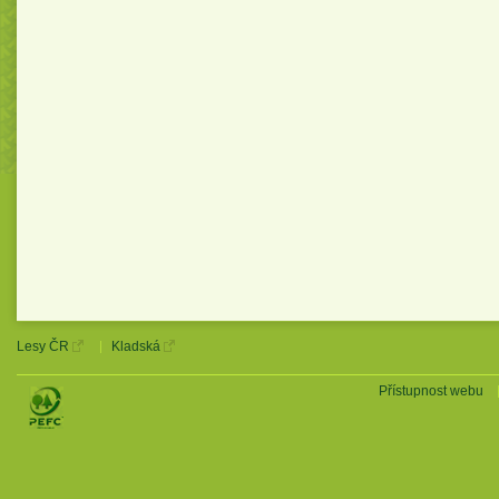
Lesy ČR
Kladská
Přístupnost webu