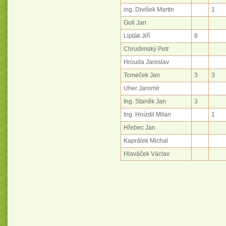
ing. Divišek Martin
1
Goll Jan
Lipták Jiří
8
Chrudimský Petr
Hrouda Jaroslav
Tomeček Jan
3
3
Uher Jaromír
Ing. Staněk Jan
3
Ing. Hnízdil Milan
1
Hřebec Jan
Kaprálek Michal
Hlaváček Václav