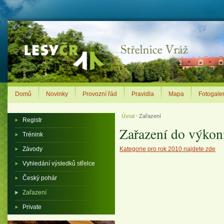
Domů
Novinky
Provozní řád
Pravidla
Mapa
Fotogaler
Úvod
Zařazení
>
Registr
Zařazení do výkon
Trénink
Závody
Kategorie pro rok 2010 najdete zde
Vyhledání výsledků střelce
Český pohár
Zařazení
Private