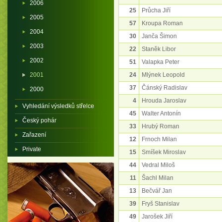
2006
25
Průcha Jiří
2005
57
Kroupa Roman
2004
30
Janča Šimon
2003
22
Staněk Libor
2002
51
Valapka Peter
2001
24
Mlýnek Leopold
37
Čánský Radislav
2000
4
Hrouda Jaroslav
Vyhledání výsledků střelce
45
Walter Antonín
Český pohár
33
Hrubý Roman
Zařazení
12
Frnoch Milan
Private
15
Smíšek Miroslav
44
Vedral Miloš
11
Šachl Milan
13
Bečvář Jan
39
Fryš Stanislav
49
Jarošek Jiří