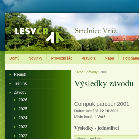
Domů
Novinky
Provozní řád
Pravidla
Mapa
Fotogaler
Úvod
Závody
2001
>
>
Registr
Výsledky závodu
Trénink
Závody
2026
Compak parcour 2001
2025
Datum konání:
12.10.2001
Místo konání:
Vráž
2024
Výsledky - jednotlivci
2023
2022