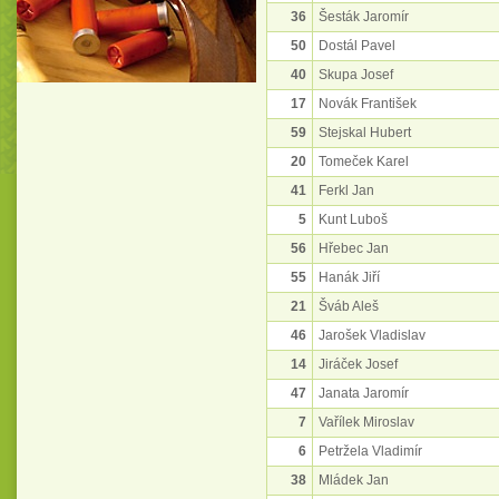
36
Šesták Jaromír
50
Dostál Pavel
40
Skupa Josef
17
Novák František
59
Stejskal Hubert
20
Tomeček Karel
41
Ferkl Jan
5
Kunt Luboš
56
Hřebec Jan
55
Hanák Jiří
21
Šváb Aleš
46
Jarošek Vladislav
14
Jiráček Josef
47
Janata Jaromír
7
Vařílek Miroslav
6
Petržela Vladimír
38
Mládek Jan