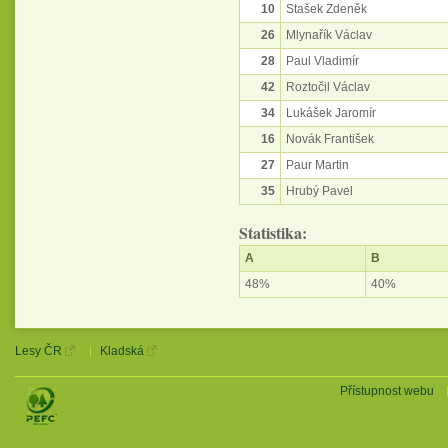
10
Stašek Zdeněk
26
Mlynařík Václav
28
Paul Vladimír
42
Roztočil Václav
34
Lukášek Jaromír
16
Novák František
27
Paur Martin
35
Hrubý Pavel
Statistika:
A
B
48%
40%
Lesy ČR
Kladská
Přístupnost webu