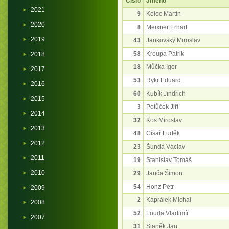
Číslo
Jméno
2021
9
Koloc Martin
2020
8
Meixner Erhart
2019
43
Jankovský Miroslav
58
Kroupa Patrik
2018
18
Můčka Igor
2017
53
Rykr Eduard
2016
60
Kubík Jindřich
2015
3
Potůček Jiří
2014
32
Kos Miroslav
2013
48
Císař Luděk
2012
23
Šunda Václav
2011
19
Stanislav Tomáš
2010
29
Janča Šimon
54
Honz Petr
2009
2
Kaprálek Michal
2008
52
Louda Vladimír
2007
31
Staněk Jan