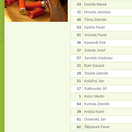
43
Dvořák Marek
11
Hrouda Jaroslav
40
Tůma Zdeněk
53
Nýdrle Pavel
51
Vrchota Pavel
36
Kameník Petr
37
Sobota Josef
57
Jarošek Vladislav
31
Rykr Eduard
29
Stašek Zdeněk
21
Koláčný Jan
17
Rathouský Jiří
1
Koloc Martin
64
Kumsta Zdeněk
39
Krejča Karel
61
Dolanský Jan
62
Štěpánek Pavel