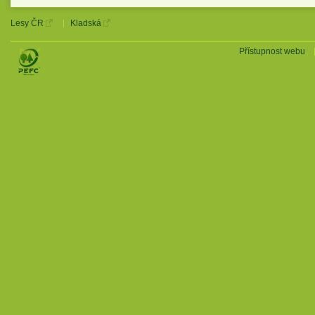
Lesy ČR
Kladská
Přístupnost webu