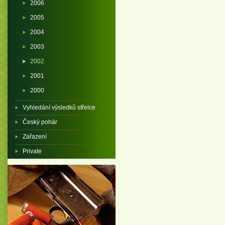
2006
2005
2004
2003
2002
2001
2000
Vyhledání výsledků střelce
Český pohár
Zařazení
Private