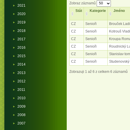
Zobraz záznamů
2021
Stát
Kategorie
Jméno
2020
2019
CZ
Senioři
Brouček Ladi
2018
CZ
Senioři
Kotrouš Vlad
CZ
Senioři
Kroupa Rom
2017
CZ
Senioři
Roudnický L
2016
CZ
Senioři
Stanislav to
2015
CZ
Senioři
Studenovský 
2014
Zobrazuji 1 až 6 z celkem 6 záznamů
2013
2012
2011
2010
2009
2008
2007