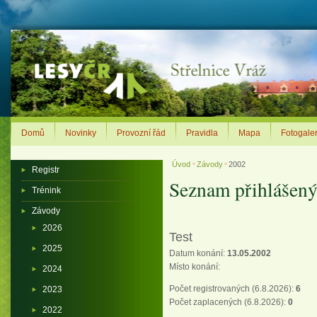
Domů
Novinky
Provozní řád
Pravidla
Mapa
Fotogaler
Úvod
Závody
2002
>
>
Registr
Seznam přihlášený
Trénink
Závody
2026
Test
2025
Datum konání:
13.05.2002
Místo konání:
2024
Počet registrovaných (6.8.2026):
6
2023
Počet zaplacených (6.8.2026):
0
2022