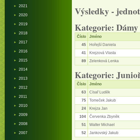
2021
Výsledky - jednot
2020
Kategorie: Dámy
2019
2018
Číslo
Jméno
2017
45
Hořejší Daniela
2016
41
Krejzová Vlasta
2015
89
Zelenková Lenka
2014
Kategorie: Junioř
2013
Číslo
Jméno
2012
63
Císař Luděk
2011
75
Tomeček Jakub
2010
24
Krejza Jan
2009
104
Červenka Zbyněk
2008
51
Walter Michael
2007
52
Jankovský Jakub