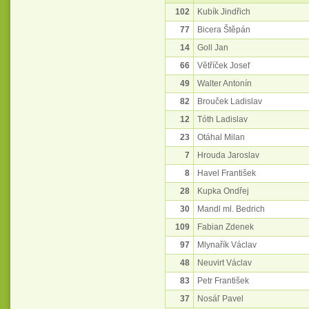
102
Kubík Jindřich
77
Bicera Štěpán
14
Goll Jan
66
Větříček Josef
49
Walter Antonín
82
Brouček Ladislav
12
Tóth Ladislav
23
Otáhal Milan
7
Hrouda Jaroslav
8
Havel František
28
Kupka Ondřej
30
Mandl ml. Bedrich
109
Fabian Zdenek
97
Mlynařík Václav
48
Neuvirt Václav
83
Petr František
37
Nosáľ Pavel