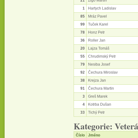
21
Zigo Martin
1
Hartych Ladislav
85
Mráz Pavel
99
Tuček Karel
78
Honz Petr
36
Roller Jan
20
Lajza Tomáš
55
Chrudimský Petr
79
Nesiba Josef
92
Čechura Miroslav
38
Krejza Jan
91
Čechura Martin
3
Greš Marek
4
Kotrba Dušan
33
Tichý Petr
Kategorie: Veter
Číslo
Jméno