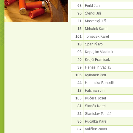
68
Ferkl Jan
95
Štengl Jiří
11
Mostecký Jiří
15
Mrhálek Karel
101
Tomeček Karel
18
Spanilý Ivo
93
Kopejtko Vladimír
40
Krejčí František
39
Henzelín Václav
106
Kyliánek Petr
44
Halouzka Benedikt
17
Falcman Jiří
103
Kučera Josef
81
Staněk Karel
22
Stanislav Tomáš
80
Pučálka Karel
87
Voříšek Pavel