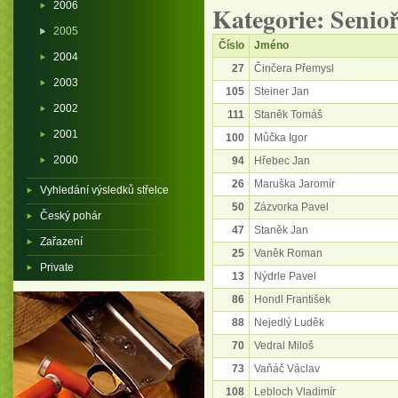
2006
Kategorie: Senioř
2005
Číslo
Jméno
2004
27
Činčera Přemysl
2003
105
Steiner Jan
2002
111
Staněk Tomáš
2001
100
Můčka Igor
2000
94
Hřebec Jan
26
Maruška Jaromír
Vyhledání výsledků střelce
50
Zázvorka Pavel
Český pohár
47
Staněk Jan
Zařazení
25
Vaněk Roman
Private
13
Nýdrle Pavel
86
Hondl František
88
Nejedlý Luděk
70
Vedral Miloš
73
Vaňáč Václav
108
Lebloch Vladimír