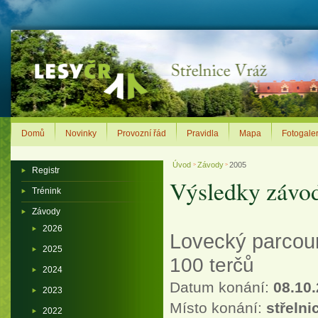
Domů
Novinky
Provozní řád
Pravidla
Mapa
Fotogaler
Úvod
Závody
2005
>
>
Registr
Výsledky závo
Trénink
Závody
2026
Lovecký parcour
2025
100 terčů
2024
Datum konání:
08.10
2023
Místo konání:
střelni
2022