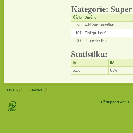
Kategorie: Super
Číslo
Jméno
96
Větříček František
107
Elšlégr Josef
32
Janovský Petr
Statistika:
IA
IIA
61%
61%
Lesy ČR
Kladská
Přístupnost webu