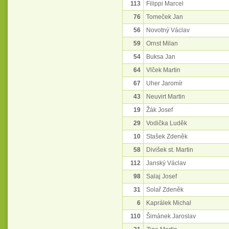
113
Filippi Marcel
76
Tomeček Jan
56
Novotný Václav
59
Ornst Milan
54
Buksa Jan
64
Vlček Martin
67
Uher Jaromír
43
Neuvirt Martin
19
Žák Josef
29
Vodička Luděk
10
Stašek Zdeněk
58
Divišek st. Martin
112
Janský Václav
98
Salaj Josef
31
Solař Zdeněk
6
Kaprálek Michal
110
Šimánek Jaroslav