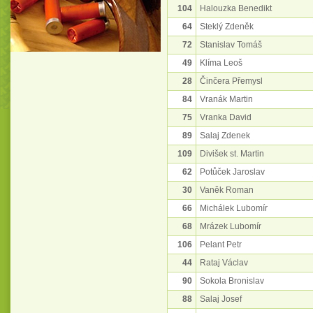
104
Halouzka Benedikt
64
Steklý Zdeněk
72
Stanislav Tomáš
49
Klíma Leoš
28
Činčera Přemysl
84
Vranák Martin
75
Vranka David
89
Salaj Zdenek
109
Divišek st. Martin
62
Potůček Jaroslav
30
Vaněk Roman
66
Michálek Lubomír
68
Mrázek Lubomír
106
Pelant Petr
44
Rataj Václav
90
Sokola Bronislav
88
Salaj Josef