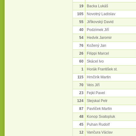
19
Backa Lukáš
105
Novotný Ladislav
55
Jiříkovský David
40
Podzimek Jiří
54
Hedvik Jaromir
76
Kožený Jan
26
Filippi Marcel
60
Skácel Ivo
1
Horák František st.
115
Hrnčirík Martin
70
Veis Jiří
23
Fejkl Pavel
124
Stejskal Petr
87
Pavlíček Martin
48
Konop Svatopluk
45
Puhan Rudolf
12
Vančura Václav