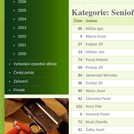
2006
Kategorie: Senioř
2005
2004
Číslo
Jméno
2003
85
Můčka Igor
2002
9
Mácha Karel
27
Kašpar Jiří
2001
34
Hřebec Jan
2000
74
Pacal Antonín
Vyhledání výsledků střelce
69
Prokop Jiří
Český pohár
94
Jankovský Miroslav
Zařazení
96
Dočkal Jiří
Private
95
Weiss Josef
92
Zázvorka Pavel
122
Honz Petr
6
Hosnedl Pavel
73
Musil Zdeněk
81
Žofka Josef