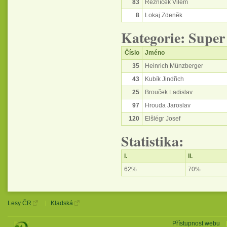
83
Řezníček Vilém
8
Lokaj Zdeněk
Kategorie: Super
Číslo
Jméno
35
Heinrich Münzberger
43
Kubík Jindřich
25
Brouček Ladislav
97
Hrouda Jaroslav
120
Elšlégr Josef
Statistika:
I.
II.
62%
70%
Lesy ČR
Kladská
Přístupnost webu