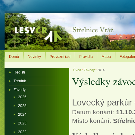
Domů
Novinky
Provozní řád
Pravidla
Mapa
Fotogaler
Úvod
Závody
2014
>
>
Registr
Výsledky závo
Trénink
Závody
2026
Lovecký parkúr –
2025
Datum konání:
11.10
2024
Místo konání:
Střelni
2023
2022