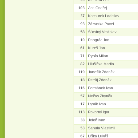
20
Klement Petr
103
Antl Ondřej
37
Kocourek Ladislav
93
Zázvorka Pavel
58
Šťastný Vratislav
10
Pangrác Jan
61
Kureš Jan
71
Rybín Milan
82
Hlušička Martin
119
Janošík Zdeněk
18
Petrůj Zdeněk
116
Formánek Ivan
57
Nečas Zbyněk
17
Lysák Ivan
113
Pokorný Igor
38
Jeleň Ivan
53
Sahula Vlastimil
67
Liška Lukáš