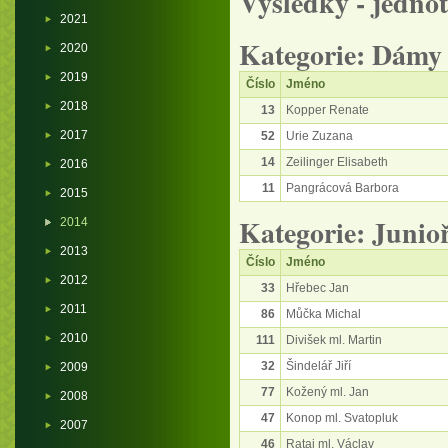
Výsledky - jednot
2021
Kategorie: Dámy
2020
2019
Číslo
Jméno
2018
13
Kopper Renate
2017
52
Urie Zuzana
14
Zeilinger Elisabeth
2016
11
Pangrácová Barbora
2015
Kategorie: Junioř
2014
2013
Číslo
Jméno
2012
33
Hřebec Jan
2011
86
Můčka Michal
2010
111
Divišek ml. Martin
32
Šindelář Jiří
2009
77
Kožený ml. Jan
2008
47
Konop ml. Svatopluk
2007
46
Rataj ml. Václav