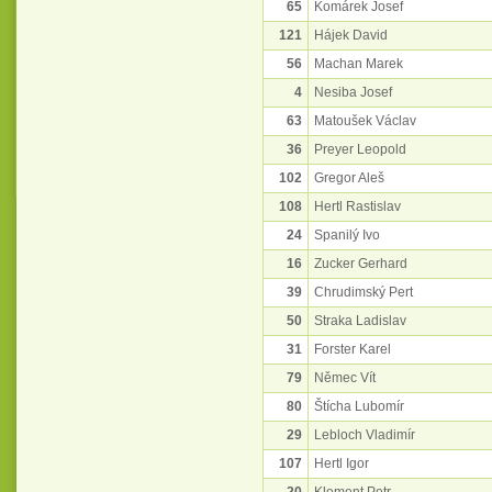
65
Komárek Josef
121
Hájek David
56
Machan Marek
4
Nesiba Josef
63
Matoušek Václav
36
Preyer Leopold
102
Gregor Aleš
108
Hertl Rastislav
24
Spanilý Ivo
16
Zucker Gerhard
39
Chrudimský Pert
50
Straka Ladislav
31
Forster Karel
79
Němec Vít
80
Štícha Lubomír
29
Lebloch Vladimír
107
Hertl Igor