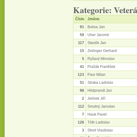
Kategorie: Veter
Číslo
Jméno
91
Buksa Jan
59
Uher Jaromír
117
Staněk Jan
15
Zeilinger Gerhard
5
Ryšavý Miroslav
41
Pražák František
123
Paur Milan
51
Straka Ladislav
98
Hildprandt Jan
2
Jelínek Jiří
112
Smutný Jaroslav
7
Hauk Pavel
126
Tóth Ladislav
3
Streit Vlastislav