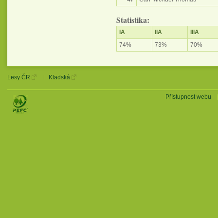
Statistika:
IA
IIA
IIIA
74%
73%
70%
Lesy ČR
Kladská
Přístupnost webu