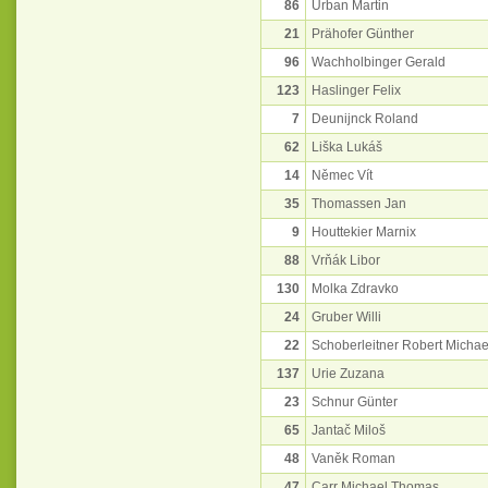
86
Urban Martin
21
Prähofer Günther
96
Wachholbinger Gerald
123
Haslinger Felix
7
Deunijnck Roland
62
Liška Lukáš
14
Němec Vít
35
Thomassen Jan
9
Houttekier Marnix
88
Vrňák Libor
130
Molka Zdravko
24
Gruber Willi
22
Schoberleitner Robert Michae
137
Urie Zuzana
23
Schnur Günter
65
Jantač Miloš
48
Vaněk Roman
47
Carr Michael Thomas