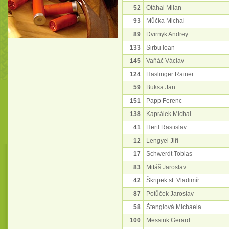
52
Otáhal Milan
93
Můčka Michal
89
Dvirnyk Andrey
133
Sirbu Ioan
145
Vaňáč Václav
124
Haslinger Rainer
59
Buksa Jan
151
Papp Ferenc
138
Kaprálek Michal
41
Hertl Rastislav
12
Lengyel Jiří
17
Schwerdt Tobias
83
Mitáš Jaroslav
42
Škripek st. Vladimír
87
Potůček Jaroslav
58
Štenglová Michaela
100
Messink Gerard