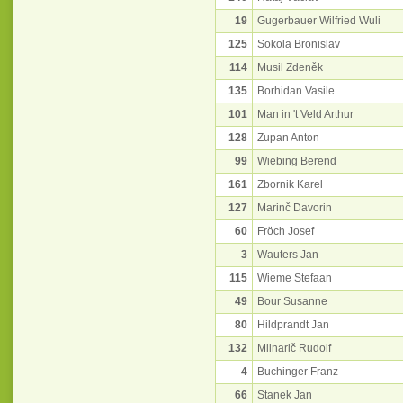
19
Gugerbauer Wilfried Wuli
125
Sokola Bronislav
114
Musil Zdeněk
135
Borhidan Vasile
101
Man in 't Veld Arthur
128
Zupan Anton
99
Wiebing Berend
161
Zbornik Karel
127
Marinč Davorin
60
Fröch Josef
3
Wauters Jan
115
Wieme Stefaan
49
Bour Susanne
80
Hildprandt Jan
132
Mlinarič Rudolf
4
Buchinger Franz
66
Stanek Jan