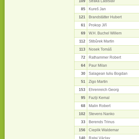
109
Straka Ladislav
85
Kureš Jan
121
Brandstätter Hubert
61
Prokop Jiří
69
W.H. Buchel Willem
112
Stibůrek Martin
113
Nosek Tomáš
72
Rathammer Robert
64
Paur Milan
30
Salagean Iuliu Bogdan
51
Zigo Martin
153
Ehrenreich Georg
95
Fazlji Kemal
68
Malin Robert
102
Stevens Nanko
33
Berends Trinus
156
Cieplik Waldemar
140
Rataj Václav