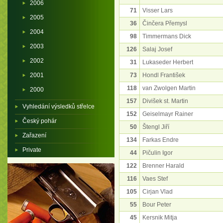
2006
71
Visser Lars
2005
36
Činčera Přemysl
2004
98
Timmermans Dick
2003
126
Salaj Josef
2002
31
Lukaseder Herbert
2001
73
Hondl František
118
van Zwolgen Martin
2000
157
Divišek st. Martin
Vyhledání výsledků střelce
152
Geiselmayr Rainer
Český pohár
50
Štengl Jiří
Zařazení
134
Farkas Endre
Private
44
Pičulin Igor
122
Brenner Harald
116
Vaes Stef
105
Cirjan Vlad
55
Bour Peter
45
Kersnik Mitja