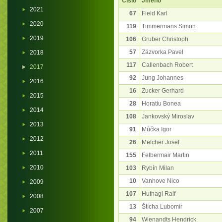
Číslo
Jméno
2021
67
Field Karl
2020
119
Timmermans Simon
2019
106
Gruber Christoph
57
Zázvorka Pavel
2018
117
Callenbach Robert
2017
92
Jung Johannes
2016
16
Zucker Gerhard
2015
28
Horatiu Bonea
2014
108
Jankovský Miroslav
2013
91
Můčka Igor
2012
26
Melcher Josef
2011
155
Felbermair Martin
2010
103
Rybín Milan
10
Vanhove Nico
2009
107
Hufnagl Ralf
2008
13
Štícha Lubomír
2007
94
Wienandts Hendrick