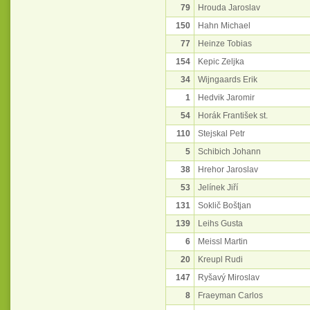
79
Hrouda Jaroslav
150
Hahn Michael
77
Heinze Tobias
154
Kepic Zeljka
34
Wijngaards Erik
1
Hedvik Jaromir
54
Horák František st.
110
Stejskal Petr
5
Schibich Johann
38
Hrehor Jaroslav
53
Jelínek Jiří
131
Soklič Boštjan
139
Leihs Gusta
6
Meissl Martin
20
Kreupl Rudi
147
Ryšavý Miroslav
8
Fraeyman Carlos