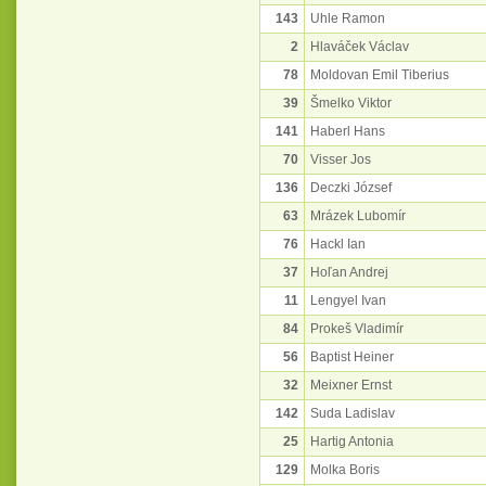
143
Uhle Ramon
2
Hlaváček Václav
78
Moldovan Emil Tiberius
39
Šmelko Viktor
141
Haberl Hans
70
Visser Jos
136
Deczki József
63
Mrázek Lubomír
76
Hackl Ian
37
Hoľan Andrej
11
Lengyel Ivan
84
Prokeš Vladimír
56
Baptist Heiner
32
Meixner Ernst
142
Suda Ladislav
25
Hartig Antonia
129
Molka Boris