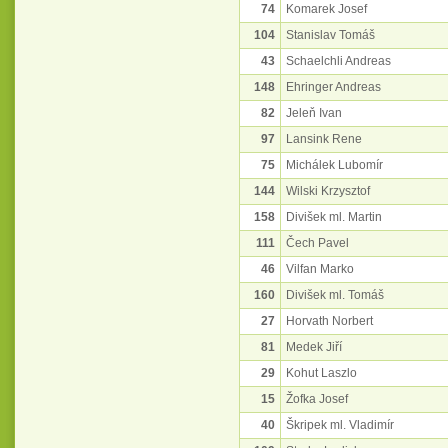
74
Komarek Josef
104
Stanislav Tomáš
43
Schaelchli Andreas
148
Ehringer Andreas
82
Jeleň Ivan
97
Lansink Rene
75
Michálek Lubomír
144
Wilski Krzysztof
158
Divišek ml. Martin
111
Čech Pavel
46
Vilfan Marko
160
Divišek ml. Tomáš
27
Horvath Norbert
81
Medek Jiří
29
Kohut Laszlo
15
Žofka Josef
40
Škripek ml. Vladimír