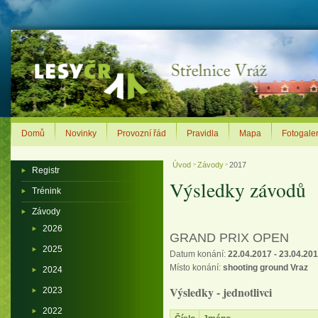
Domů
Novinky
Provozní řád
Pravidla
Mapa
Fotogaler
Úvod
Závody
2017
>
>
Registr
Výsledky závodů
Trénink
Závody
2026
GRAND PRIX OPEN
2025
Datum konání:
22.04.2017 - 23.04.20
Místo konání:
shooting ground Vraz
2024
Výsledky - jednotlivci
2023
2022