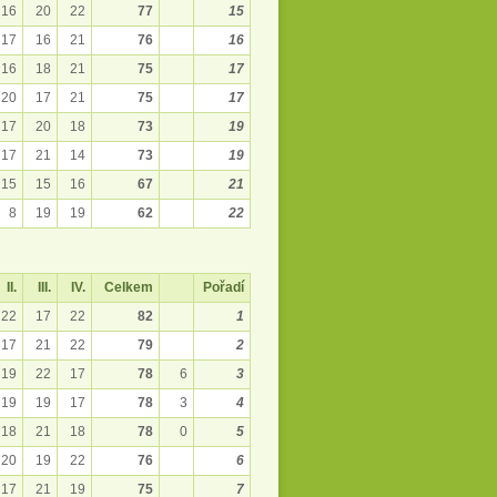
16
20
22
77
15
17
16
21
76
16
16
18
21
75
17
20
17
21
75
17
17
20
18
73
19
17
21
14
73
19
15
15
16
67
21
8
19
19
62
22
II.
III.
IV.
Celkem
Pořadí
22
17
22
82
1
17
21
22
79
2
19
22
17
78
6
3
19
19
17
78
3
4
18
21
18
78
0
5
20
19
22
76
6
17
21
19
75
7