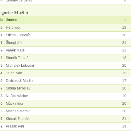
14
Smutný Jaroslav
8
egorie: Muži A
lo
Jméno
I.
05
Hertl Igor
19
71
Štícha Lubomír
20
67
Štengl Jiří
21
29
Vaněk Matěj
22
63
Staněk Tomaš
18
45
Michálek Lubomír
20
41
Jelen Ivan
19
00
Divišek st. Martin
17
07
Šmida Miroslav
20
18
Nečas Václav
19
40
Můčka Igor
20
70
Machan Marek
20
26
Klesnil Zdeněk
21
2
Pražák Petr
19