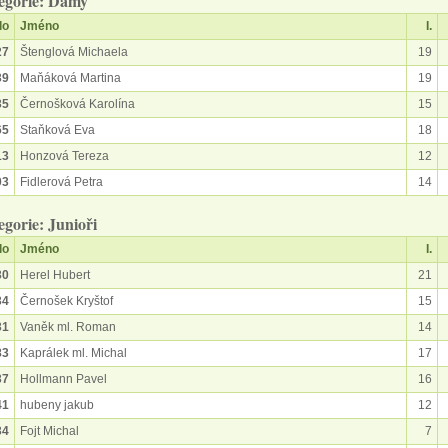
egorie: Dámy
lo
Jméno
I.
27
Štenglová Michaela
19
39
Maňáková Martina
19
35
Černošková Karolína
15
65
Staňková Eva
18
13
Honzová Tereza
12
03
Fidlerová Petra
14
egorie: Junioři
lo
Jméno
I.
30
Herel Hubert
21
34
Černošek Kryštof
15
31
Vaněk ml. Roman
14
83
Kaprálek ml. Michal
17
37
Hollmann Pavel
16
41
hubeny jakub
12
34
Fojt Michal
7