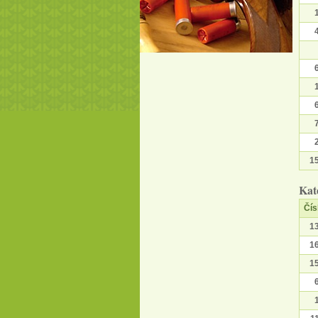
1
Kat
Čís
1
1
1