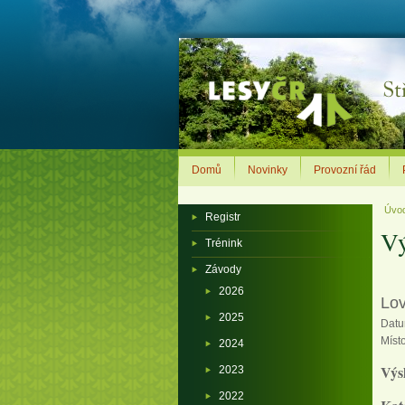
Domů
Novinky
Provozní řád
Úvo
Registr
Vý
Trénink
Závody
2026
Lov
2025
Datu
Míst
2024
Výsl
2023
2022