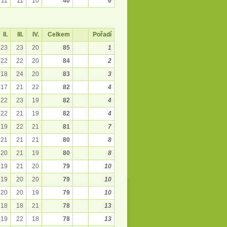
11
11
10
40
6
II.
III.
IV.
Celkem
Pořadí
23
23
20
85
1
22
22
20
84
2
18
24
20
83
3
17
21
22
82
4
22
23
19
82
4
22
21
19
82
4
19
22
21
81
7
21
21
21
80
8
20
21
19
80
8
19
21
20
79
10
19
20
20
79
10
20
20
19
79
10
18
18
21
78
13
19
22
18
78
13