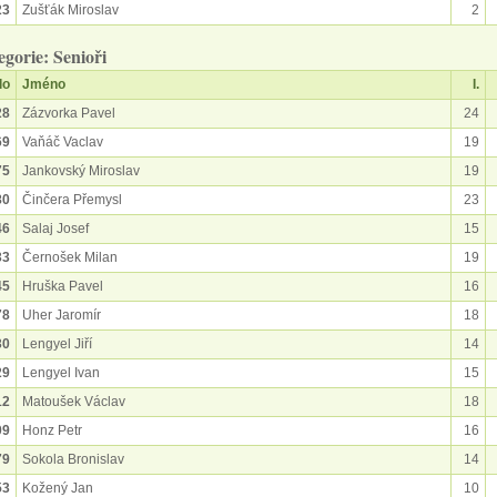
23
Zušťák Miroslav
2
egorie: Senioři
lo
Jméno
I.
28
Zázvorka Pavel
24
69
Vaňáč Vaclav
19
75
Jankovský Miroslav
19
80
Činčera Přemysl
23
46
Salaj Josef
15
33
Černošek Milan
19
45
Hruška Pavel
16
78
Uher Jaromír
18
30
Lengyel Jiří
14
29
Lengyel Ivan
15
12
Matoušek Václav
18
09
Honz Petr
16
79
Sokola Bronislav
14
53
Kožený Jan
10