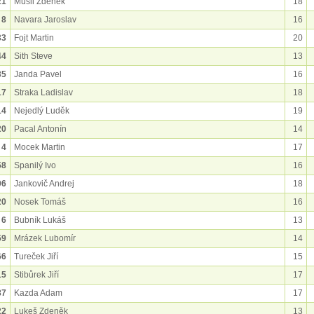
21
Musil Zdeněk
18
8
Navara Jaroslav
16
33
Fojt Martin
20
44
Sith Steve
13
35
Janda Pavel
16
17
Straka Ladislav
18
14
Nejedlý Luděk
19
20
Pacal Antonín
14
4
Mocek Martin
17
58
Spanilý Ivo
16
06
Jankovič Andrej
18
20
Nosek Tomáš
16
6
Bubník Lukáš
13
59
Mrázek Lubomír
14
66
Tureček Jiří
15
15
Stibůrek Jiří
17
87
Kazda Adam
17
22
Lukeš Zdeněk
13