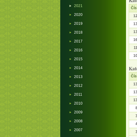
Kat
2021
Čís
2020
1
2019
1
1
2018
1
2017
1
2016
1
2015
Kat
2014
Čís
2013
1
2012
1
2011
1
2010
2009
2008
2007