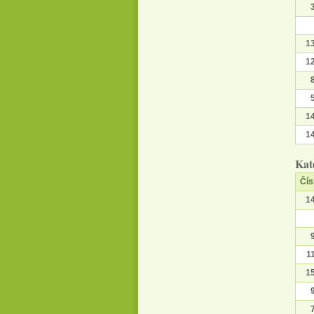
1
1
1
1
Kat
Čís
1
1
1