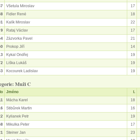
47
Všetula Miroslav
17
38
Fidler René
18
81
Kalík Miroslav
22
9
Rataj Václav
17
64
Zázvorka Pavel
21
60
Prokop Jiří
14
13
Kykal Ondřej
19
72
Liška Lukáš
19
63
Kocourek Ladislav
19
egorie: Muži C
lo
Jméno
I.
11
Mácha Karel
18
16
Stibůrek Martin
16
22
Kylianek Petr
19
68
Mikulka Peter
17
21
Steiner Jan
23