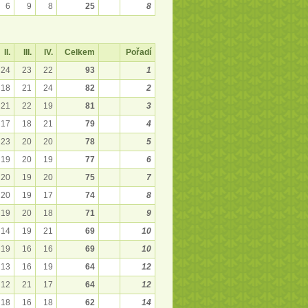
6
9
8
25
8
II.
III.
IV.
Celkem
Pořadí
24
23
22
93
1
18
21
24
82
2
21
22
19
81
3
17
18
21
79
4
23
20
20
78
5
19
20
19
77
6
20
19
20
75
7
20
19
17
74
8
19
20
18
71
9
14
19
21
69
10
19
16
16
69
10
13
16
19
64
12
12
21
17
64
12
18
16
18
62
14