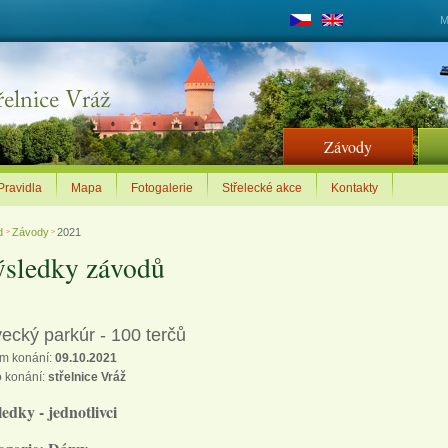
M
Závody
Pravidla
Mapa
Fotogalerie
Střelecké akce
Kontakty
d
Závody
2021
>
>
sledky závodů
ecký parkúr - 100 terčů
m konání:
09.10.2021
o konání:
střelnice Vráž
edky - jednotlivci