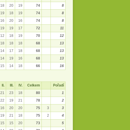
18
20
19
74
8
19
18
19
74
8
16
20
16
74
8
19
19
17
72
11
12
18
19
70
12
18
18
18
68
13
14
17
18
68
13
14
19
16
68
13
15
14
18
66
16
II.
III.
IV.
Celkem
Pořadí
21
23
18
80
1
22
19
21
78
2
16
20
20
75
3
3
19
21
18
75
2
4
15
15
20
73
5