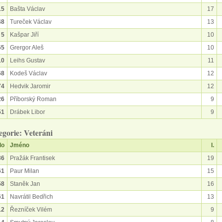
15
Bašta Václav
17
48
Tureček Václav
13
5
Kašpar Jiří
10
65
Grergor Aleš
10
10
Leihs Gustav
11
68
Kodeš Václav
12
74
Hedvik Jaromir
12
26
Příborský Roman
9
51
Drábek Libor
9
egorie: Veteráni
lo
Jméno
I.
36
Pražák Frantisek
19
61
Paur Milan
15
58
Staněk Jan
16
61
Navrátil Bedřich
13
12
Řezníček Vilém
9