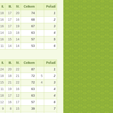
II.
III.
IV.
Celkem
Pořadí
18
17
20
74
1
16
17
16
68
2
16
17
19
67
3
14
13
18
63
4
16
15
14
57
5
11
14
14
53
6
II.
III.
IV.
Celkem
Pořadí
24
20
22
87
1
18
18
21
72
5
2
15
21
22
72
4
3
11
19
16
63
4
18
17
12
63
4
12
16
17
57
6
9
8
15
39
7