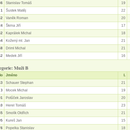
36
Stanislav Tomáš
19
1
Šustek Matěj
22
32
Vaněk Roman
20
24
Škrna Jiří
17
82
Kaprálek Michal
18
54
Kožený ml. Jan
21
48
Driml Michal
21
42
Medek Jiří
16
egorie: Muži B
lo
Jméno
I.
43
Schauer Stephan
21
3
Mocek Michal
19
91
Potůček Jaroslav
20
10
Herel Tomáš
23
55
Smolík Oldřich
21
95
Kureš Jan
15
76
Popelka Stanislav
18