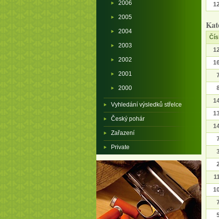
2006
1
2005
Kat
2004
Čís
2003
1
2002
1
2001
2000
1
Vyhledání výsledků střelce
1
Český pohár
1
Zařazení
Private
1
1