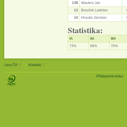
138
Wauters Jan
13
Brouček Ladislav
14
Hrouda Jaroslav
Statistika:
IA
IIA
IIIA
73%
68%
70%
Lesy ČR
Kladská
Přístupnost webu