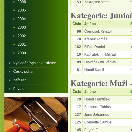
2006
153
Zakrajsek Meta
2005
Kategorie: Junioř
2004
Číslo
Jméno
S
2003
96
Černošek Kryštof
2002
78
Křenek Tomáš
2001
162
Riško Daniel
2000
10
Kaprálek ml. Michal
189
Hlaváček ml. václav
Vyhledání výsledků střelce
81
Hondl Kamil
Český pohár
Kategorie: Muži 
Zařazení
Private
Číslo
Jméno
S
79
Hondl František
17
Schwerdt Tobias
137
Jung Johannes
125
Condette Samuel
145
Engeli Fabian