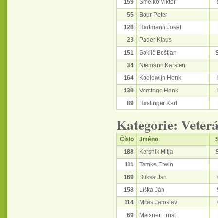
159
Šmelko Viktor
55
Bour Peter
128
Hartmann Josef
23
Pader Klaus
151
Soklič Boštjan
34
Niemann Karsten
164
Koelewijn Henk
139
Verstege Henk
89
Haslinger Karl
Kategorie: Veter
Číslo
Jméno
S
188
Kersnik Mitja
111
Tamke Erwin
169
Buksa Jan
158
Líška Ján
114
Mitáš Jaroslav
69
Meixner Ernst