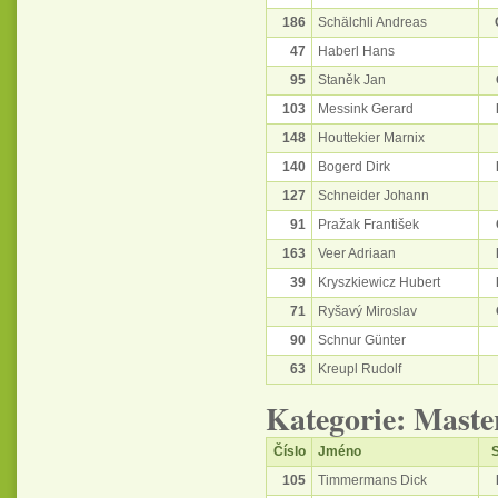
186
Schälchli Andreas
47
Haberl Hans
95
Staněk Jan
103
Messink Gerard
148
Houttekier Marnix
140
Bogerd Dirk
127
Schneider Johann
91
Pražak František
163
Veer Adriaan
39
Kryszkiewicz Hubert
71
Ryšavý Miroslav
90
Schnur Günter
63
Kreupl Rudolf
Kategorie: Maste
Číslo
Jméno
S
105
Timmermans Dick