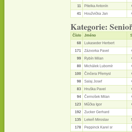
11
Pitelka Antonín
41
Houžvička Jan
Kategorie: Senioř
Číslo
Jméno
S
68
Lukaseder Herbert
171
Zázvorka Pavel
99
Rybín Milan
80
Michálek Lubomír
100
Činčera Přemysl
98
Salaj Josef
83
Hruška Pavel
94
Černošek Milan
123
Můčka Igor
192
Zucker Gerhard
135
Lekeň Miroslav
178
Peppinck Karel sr