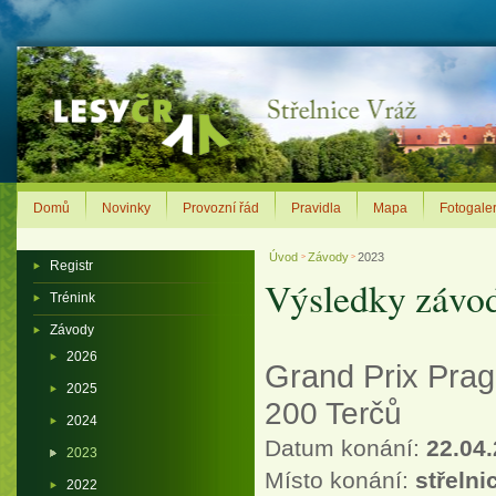
Domů
Novinky
Provozní řád
Pravidla
Mapa
Fotogaler
Úvod
Závody
2023
>
>
Registr
Výsledky závo
Trénink
Závody
2026
Grand Prix Pra
2025
200 Terčů
2024
Datum konání:
22.04.
2023
Místo konání:
střelni
2022