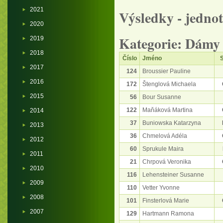
2021
Výsledky - jednot
2020
Kategorie: Dámy
2019
2018
Číslo
Jméno
S
2017
124
Broussier Pauline
2016
172
Štenglová Michaela
2015
56
Bour Susanne
122
Maňáková Martina
2014
37
Buniowska Katarzyna
2013
36
Chmelová Adéla
2012
60
Sprukule Maira
2011
21
Chrpová Veronika
2010
116
Lehensteiner Susanne
2009
110
Vetter Yvonne
2008
101
Finsterlová Marie
2007
129
Hartmann Ramona