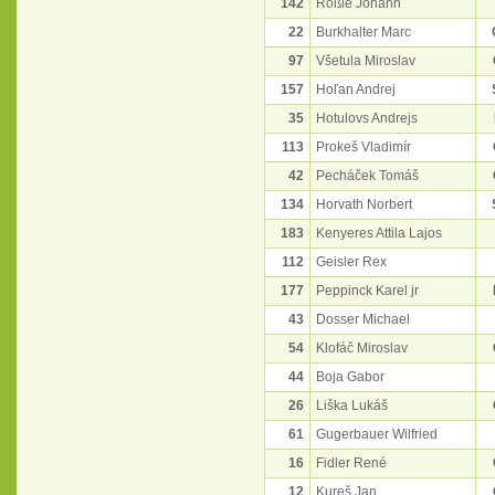
142
Rößle Johann
22
Burkhalter Marc
97
Všetula Miroslav
157
Hoľan Andrej
35
Hotulovs Andrejs
113
Prokeš Vladimír
42
Pecháček Tomáš
134
Horvath Norbert
183
Kenyeres Attila Lajos
112
Geisler Rex
177
Peppinck Karel jr
43
Dosser Michael
54
Klofáč Miroslav
44
Boja Gabor
26
Liška Lukáš
61
Gugerbauer Wilfried
16
Fidler René
12
Kureš Jan