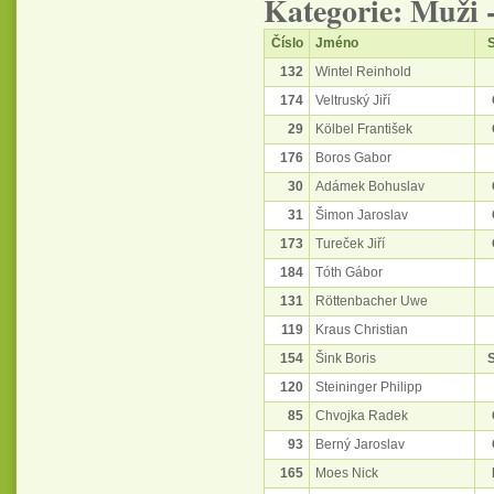
Kategorie: Muži 
Číslo
Jméno
S
132
Wintel Reinhold
174
Veltruský Jiří
29
Kölbel František
176
Boros Gabor
30
Adámek Bohuslav
31
Šimon Jaroslav
173
Tureček Jiří
184
Tóth Gábor
131
Röttenbacher Uwe
119
Kraus Christian
154
Šink Boris
120
Steininger Philipp
85
Chvojka Radek
93
Berný Jaroslav
165
Moes Nick