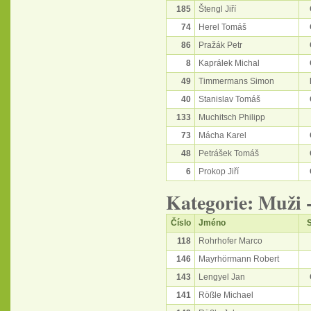
185
Štengl Jiří
74
Herel Tomáš
86
Pražák Petr
8
Kaprálek Michal
49
Timmermans Simon
40
Stanislav Tomáš
133
Muchitsch Philipp
73
Mácha Karel
48
Petrášek Tomáš
6
Prokop Jiří
Kategorie: Muži 
Číslo
Jméno
S
118
Rohrhofer Marco
146
Mayrhörmann Robert
143
Lengyel Jan
141
Rößle Michael