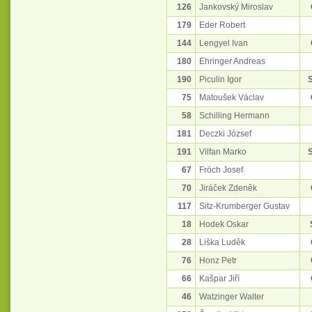
126
Jankovský Miroslav
179
Eder Robert
144
Lengyel Ivan
180
Ehringer Andreas
190
Piculin Igor
75
Matoušek Václav
58
Schilling Hermann
181
Deczki József
191
Vilfan Marko
67
Fröch Josef
70
Jiráček Zdeněk
117
Sitz-Krumberger Gustav
18
Hodek Oskar
28
Liška Luděk
76
Honz Petr
66
Kašpar Jiří
46
Watzinger Walter