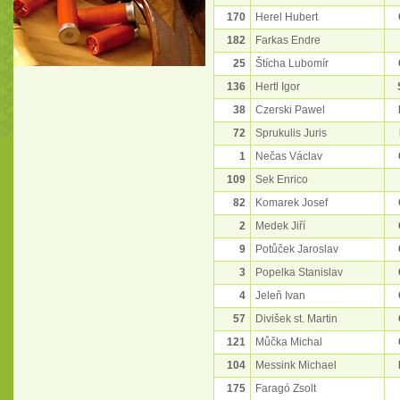
170
Herel Hubert
182
Farkas Endre
25
Štícha Lubomír
136
Hertl Igor
38
Czerski Pawel
72
Sprukulis Juris
1
Nečas Václav
109
Sek Enrico
82
Komarek Josef
2
Medek Jiří
9
Potůček Jaroslav
3
Popelka Stanislav
4
Jeleň Ivan
57
Divišek st. Martin
121
Můčka Michal
104
Messink Michael
175
Faragó Zsolt