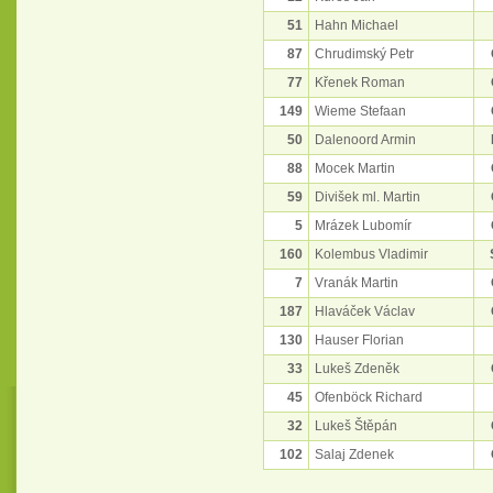
51
Hahn Michael
87
Chrudimský Petr
77
Křenek Roman
149
Wieme Stefaan
50
Dalenoord Armin
88
Mocek Martin
59
Divišek ml. Martin
5
Mrázek Lubomír
160
Kolembus Vladimir
7
Vranák Martin
187
Hlaváček Václav
130
Hauser Florian
33
Lukeš Zdeněk
45
Ofenböck Richard
32
Lukeš Štěpán
102
Salaj Zdenek