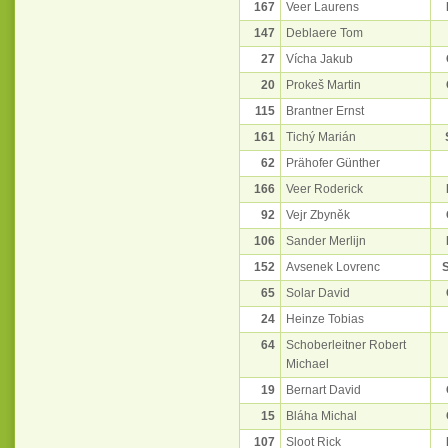
167
Veer Laurens
147
Deblaere Tom
27
Vícha Jakub
20
Prokeš Martin
115
Brantner Ernst
161
Tichý Marián
62
Prähofer Günther
166
Veer Roderick
92
Vejr Zbyněk
106
Sander Merlijn
152
Avsenek Lovrenc
65
Solar David
24
Heinze Tobias
64
Schoberleitner Robert
Michael
19
Bernart David
15
Bláha Michal
107
Sloot Rick