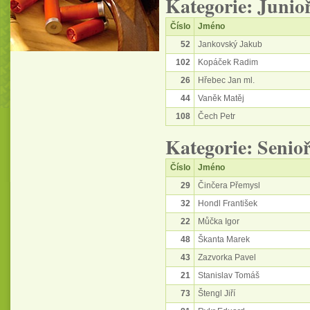
Kategorie: Junioř
Číslo
Jméno
52
Jankovský Jakub
102
Kopáček Radim
26
Hřebec Jan ml.
44
Vaněk Matěj
108
Čech Petr
Kategorie: Senioř
Číslo
Jméno
29
Činčera Přemysl
32
Hondl František
22
Můčka Igor
48
Škanta Marek
43
Zazvorka Pavel
21
Stanislav Tomáš
73
Štengl Jiří