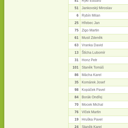
81
Rykr Eduard
51
Jankovský Miroslav
6
Rybín Milan
25
Hřebec Jan
75
Zigo Martin
61
Musil Zdeněk
63
Vranka David
13
Štícha Lubomír
31
Honz Petr
101
Staněk Tomáš
86
Mácha Karel
35
Komárek Josef
98
Kopáček Pavel
84
Borák Ondřej
70
Mocek Michal
76
Vlček Martin
19
Hruška Pavel
24
Staněk Karel