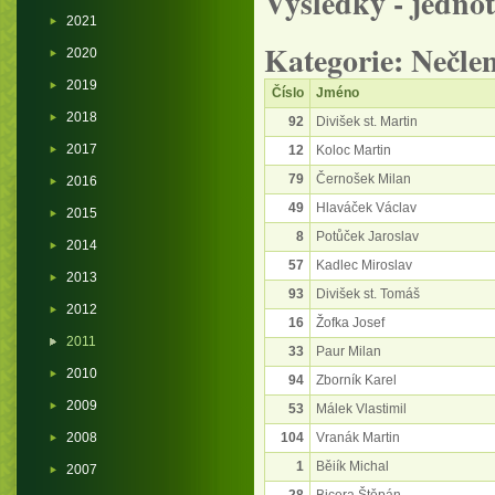
Výsledky - jednot
2021
Kategorie: Nečl
2020
2019
Číslo
Jméno
2018
92
Divišek st. Martin
2017
12
Koloc Martin
79
Černošek Milan
2016
49
Hlaváček Václav
2015
8
Potůček Jaroslav
2014
57
Kadlec Miroslav
2013
93
Divišek st. Tomáš
2012
16
Žofka Josef
2011
33
Paur Milan
2010
94
Zborník Karel
2009
53
Málek Vlastimil
2008
104
Vranák Martin
1
Běiík Michal
2007