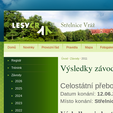
Domů
Novinky
Provozní řád
Pravidla
Mapa
Fotogaler
Úvod
Závody
2011
>
>
Registr
Výsledky závo
Trénink
Závody
2026
Celostátní přeb
2025
Datum konání:
12.06
2024
Místo konání:
Střelni
2023
2022