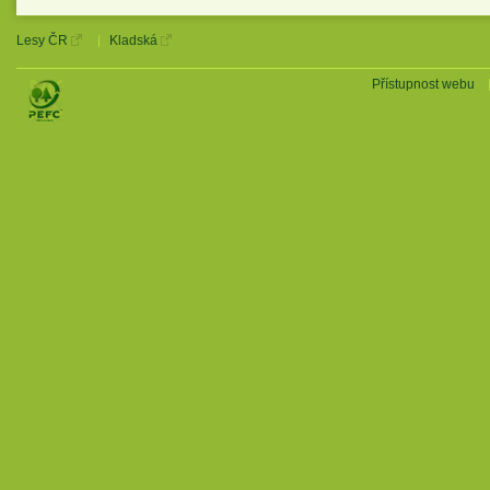
Lesy ČR
Kladská
Přístupnost webu