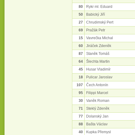
80
Rykr ml. Eduard
50
Babický Jiří
27
Chrudimský Pert
69
Pražák Petr
15
Vavrečka Michal
60
Jiráček Zdeněk
87
Staněk Tomáš
64
Šlechta Martin
45
Husar Vladimír
18
Pulicar Jaroslav
107
Čech Antonín
95
Filippi Marcel
30
Vaněk Roman
71
Steklý Zdeněk
77
Dolanský Jan
88
Bašta Václav
40
Kupka Přemysl