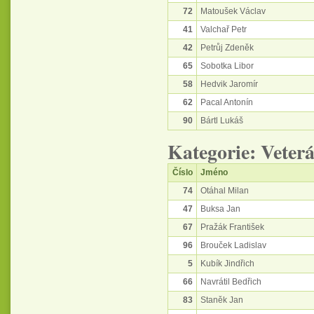
72
Matoušek Václav
41
Valchař Petr
42
Petrůj Zdeněk
65
Sobotka Libor
58
Hedvik Jaromír
62
Pacal Antonín
90
Bártl Lukáš
Kategorie: Veter
Číslo
Jméno
74
Otáhal Milan
47
Buksa Jan
67
Pražák František
96
Brouček Ladislav
5
Kubík Jindřich
66
Navrátil Bedřich
83
Staněk Jan