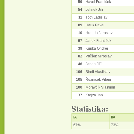
59
Havel František
54
Jelínek Jiří
11
Tóth Ladislav
89
Hauk Pavel
10
Hrouda Jaroslav
97
Janek František
39
Kupka Ondřej
82
Průšek Miroslav
46
Janda Jiří
106
Streit Vlastislav
105
Řezníček Vilém
100
Moravčík Vlastimil
37
Krejza Jan
Statistika:
IA
IIA
67%
73%