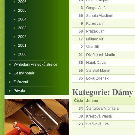
28
Bicera Štěpán
2006
3
Gregor Aleš
2005
55
Sahula Vlastimil
2004
9
Kureš Jan
2003
68
Pražák Jan
2002
17
Němec Vít
2001
2
Vala Jiří
2000
91
Divišek ml. Martin
36
Hájek David
Vyhledání výsledků střelce
56
Stejskal Martin
Český pohár
85
Lokaj Zdeněk
Zařazení
Kategorie: Dámy
Private
Číslo
Jméno
34
Štenglová Michaela
38
Krejzová Vlasta
23
Staňková Eva