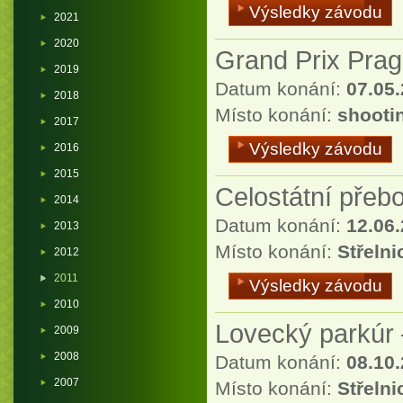
Výsledky závodu
2021
2020
Grand Prix Prag
2019
Datum konání:
07.05.
2018
Místo konání:
shooti
2017
Výsledky závodu
2016
2015
Celostátní přeb
2014
Datum konání:
12.06
2013
Místo konání:
Střelni
2012
2011
Výsledky závodu
2010
Lovecký parkúr –
2009
2008
Datum konání:
08.10
2007
Místo konání:
Střelni