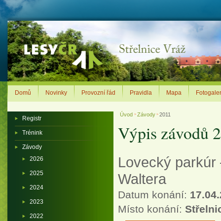
Domů
Novinky
Provozní řád
Pravidla
Mapa
Fotogaler
Úvod
Závody
2011
>
>
Registr
Výpis závodů 
Trénink
Závody
Lovecký parkúr 
2026
2025
Waltera
2024
Datum konání:
17.04
2023
Místo konání:
Střelni
2022