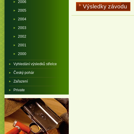
2006
Výsledky závodu
2005
2004
2003
2002
2001
2000
Vyhledání výsledků střelce
Český pohár
Zařazení
Private