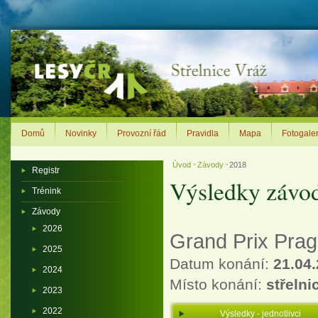
Domů
Novinky
Provozní řád
Pravidla
Mapa
Fotogaler
Úvod
Závody
2018
>
>
Registr
Výsledky závo
Trénink
Závody
2026
Grand Prix Pra
2025
Datum konání:
21.04.
2024
Místo konání:
střelni
2023
2022
Výsledky - jednotlivci