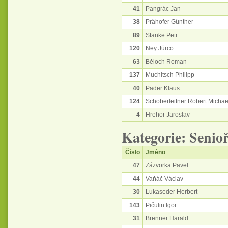
41
Pangrác Jan
38
Prähofer Günther
89
Stanke Petr
120
Ney Jürco
63
Běloch Roman
137
Muchitsch Philipp
40
Pader Klaus
124
Schoberleitner Robert Michae
4
Hrehor Jaroslav
Kategorie: Senioř
Číslo
Jméno
47
Zázvorka Pavel
44
Vaňáč Václav
30
Lukaseder Herbert
143
Pičulin Igor
31
Brenner Harald