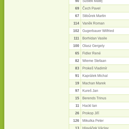
90
Šustek Matěj
69
Čech Pavel
67
Stibůrek Martin
114
Vaněk Roman
102
Gugerbauer Wilfried
111
Borhidan Vasile
100
Olasz Gergely
65
Fidler René
82
Wieme Stefaan
83
Prokeš Vladimír
91
Kaprálek Michal
19
Machan Marek
97
Kureš Jan
15
Berends Trinus
11
Hackl Ian
26
Prokop Jiří
126
Mikulka Peter
13
Hlaváček Václav