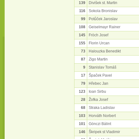
139
Divišek st. Martin
116
Sokola Bronislav
99
Potůček Jaroslav
108
Geiselmayr Rainer
145
Fröch Josef
155
Florin Urcan
73
Halouzka Benedikt
87
Zigo Martin
9
Stanislav Tomáš
17
Špaček Pavel
79
Hřebec Jan
123
Ioan Sirbu
28
Žofka Josef
68
Straka Ladislav
103
Horváth Norbert
101
Gönczi Bálint
146
Škripek st Vladimir