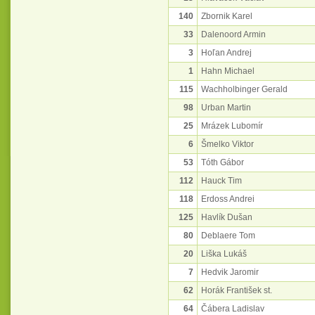
140
Zbornik Karel
33
Dalenoord Armin
3
Hoľan Andrej
1
Hahn Michael
115
Wachholbinger Gerald
98
Urban Martin
25
Mrázek Lubomír
6
Šmelko Viktor
53
Tóth Gábor
112
Hauck Tim
118
Erdoss Andrei
125
Havlík Dušan
80
Deblaere Tom
20
Liška Lukáš
7
Hedvik Jaromir
62
Horák František st.
64
Čábera Ladislav